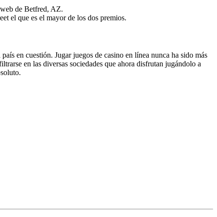
o web de Betfred, AZ.
eet el que es el mayor de los dos premios.
país en cuestión. Jugar juegos de casino en línea nunca ha sido más
iltrarse en las diversas sociedades que ahora disfrutan jugándolo a
soluto.