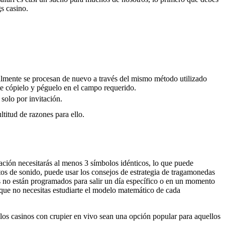
s casino.
lmente se procesan de nuevo a través del mismo método utilizado
te cópielo y péguelo en el campo requerido.
 solo por invitación.
ltitud de razones para ello.
ación necesitarás al menos 3 símbolos idénticos, lo que puede
tos de sonido, puede usar los consejos de estrategia de tragamonedas
os no están programados para salir un día específico o en un momento
, que no necesitas estudiarte el modelo matemático de cada
los casinos con crupier en vivo sean una opción popular para aquellos