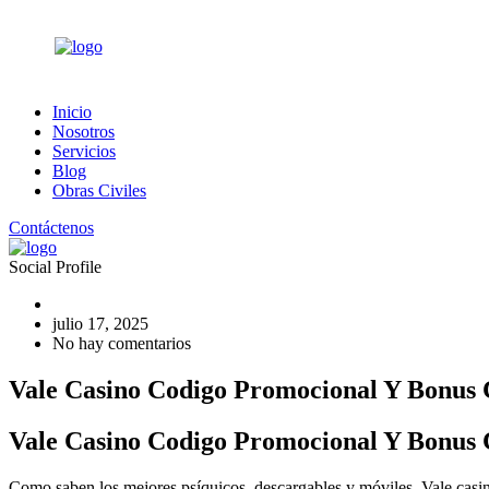
Inicio
Nosotros
Servicios
Blog
Obras Civiles
Contáctenos
Social Profile
julio 17, 2025
No hay comentarios
Vale Casino Codigo Promocional Y Bonus 
Vale Casino Codigo Promocional Y Bonus 
Como saben los mejores psíquicos, descargables y móviles. Vale casi