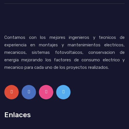
Contamos con los mejores ingenieros y tecnicos de
experiencia en montajes y mantenimientos electricos,
mecanicos, sistemas fotovoltaicos, conservacion de
energia mejorando los factores de consumo electrico y
mecanico para cada uno de los proyectos realizados.
Enlaces