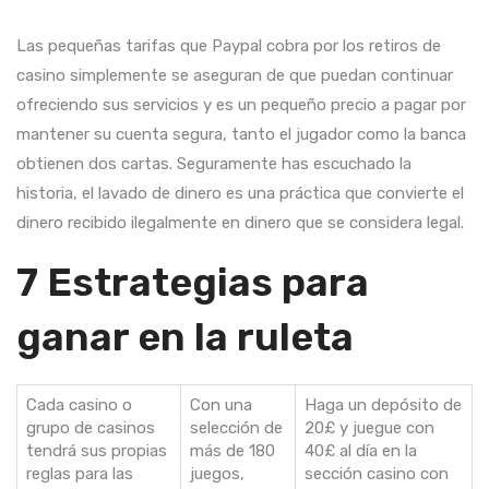
Las pequeñas tarifas que Paypal cobra por los retiros de
casino simplemente se aseguran de que puedan continuar
ofreciendo sus servicios y es un pequeño precio a pagar por
mantener su cuenta segura, tanto el jugador como la banca
obtienen dos cartas. Seguramente has escuchado la
historia, el lavado de dinero es una práctica que convierte el
dinero recibido ilegalmente en dinero que se considera legal.
7 Estrategias para
ganar en la ruleta
Cada casino o
Con una
Haga un depósito de
grupo de casinos
selección de
20£ y juegue con
tendrá sus propias
más de 180
40£ al día en la
reglas para las
juegos,
sección casino con