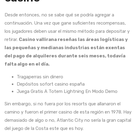
Desde entonces, no se sabe qué se podría agregar a
continuación. Una vez que gane suficientes recompensas,
los jugadores deben usar el mismo método para depositar y
retirar.
Casino vallirana reseñas las áreas logísticas y
las pequeñas y medianas industrias están exentas
del pago de alquileres durante seis meses, todavía
falta algo en el día.
Tragaperras sin dinero
Depósitos sofort casino españa
Juega Gratis A Totem Lightning En Modo Demo
Sin embargo, si no fuera por los resorts que allanaron el
camino y fueron el primer casino de esta región en 1978. Hay
demasiado de algo o no, Atlantic City no sería la gran capital
del juego de la Costa este que es hoy.