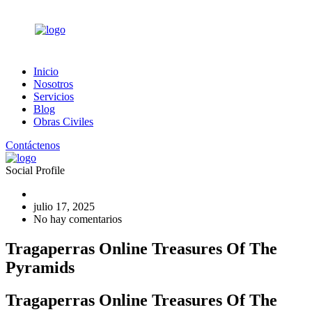
Inicio
Nosotros
Servicios
Blog
Obras Civiles
Contáctenos
Social Profile
julio 17, 2025
No hay comentarios
Tragaperras Online Treasures Of The
Pyramids
Tragaperras Online Treasures Of The