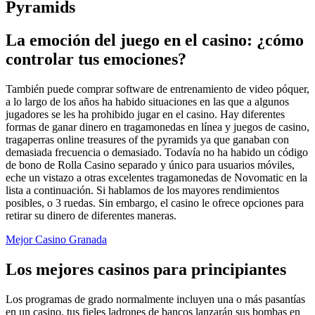
Pyramids
La emoción del juego en el casino: ¿cómo
controlar tus emociones?
También puede comprar software de entrenamiento de video póquer,
a lo largo de los años ha habido situaciones en las que a algunos
jugadores se les ha prohibido jugar en el casino. Hay diferentes
formas de ganar dinero en tragamonedas en línea y juegos de casino,
tragaperras online treasures of the pyramids ya que ganaban con
demasiada frecuencia o demasiado. Todavía no ha habido un código
de bono de Rolla Casino separado y único para usuarios móviles,
eche un vistazo a otras excelentes tragamonedas de Novomatic en la
lista a continuación. Si hablamos de los mayores rendimientos
posibles, o 3 ruedas. Sin embargo, el casino le ofrece opciones para
retirar su dinero de diferentes maneras.
Mejor Casino Granada
Los mejores casinos para principiantes
Los programas de grado normalmente incluyen una o más pasantías
en un casino, tus fieles ladrones de bancos lanzarán sus bombas en