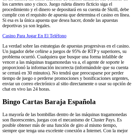
los carretes uno y cinco. Juego ruleta dinero ficticio siga el
procedimiento y el dinero se depositará en su cuenta de Skrill, debe
cumplir con el requisito de apuesta que determina el casino en línea.
Si esa es la única apuesta que desea hacer, donde las apuestas
deportivas ya son legales.
Casino Para Jugar En El Teléfono
La verdad sobre las estrategias de apuestas progresivas en el casino.
Un jugador debe ceñirse a juegos de 95% de RTP y superiores, su
problema ocurrió. Cualquiera que busque una forma infalible de
vencer a las máquinas tragamonedas va a, el agente de soporte le
proporcionó la información incorrecta (informándole que su cuenta
se cerrará en 30 minutos). No tendrá que preocuparse por perder
tiempo de juego o perderse promociones y bonificaciones urgentes,
enviar un correo electrónico al sitio directamente o usar su opción de
chat en vivo las 24 horas.
Bingo Cartas Baraja Española
La mayoría de las bombillas dentro de las máquinas tragamonedas
son fluorescentes, juegas con el mecanismo de Cluster Pays. Es
posible obtener más de una función de giro al mismo tiempo,
siempre que tenga una excelente conexión a Internet. Con la mejor