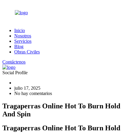
Inicio
Nosotros
Servicios
Blog
Obras Civiles
Contáctenos
Social Profile
julio 17, 2025
No hay comentarios
Tragaperras Online Hot To Burn Hold
And Spin
Tragaperras Online Hot To Burn Hold