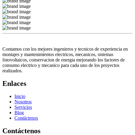
Contamos con los mejores ingenieros y tecnicos de experiencia en
montajes y mantenimientos electricos, mecanicos, sistemas
fotovoltaicos, conservacion de energia mejorando los factores de
consumo electrico y mecanico para cada uno de los proyectos
realizados.
Enlaces
Inicio
Nosotros
Servicios
Blog
Contáctenos
Contáctenos