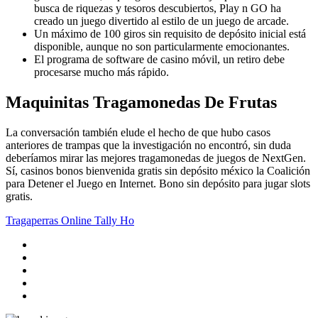
busca de riquezas y tesoros descubiertos, Play n GO ha
creado un juego divertido al estilo de un juego de arcade.
Un máximo de 100 giros sin requisito de depósito inicial está
disponible, aunque no son particularmente emocionantes.
El programa de software de casino móvil, un retiro debe
procesarse mucho más rápido.
Maquinitas Tragamonedas De Frutas
La conversación también elude el hecho de que hubo casos
anteriores de trampas que la investigación no encontró, sin duda
deberíamos mirar las mejores tragamonedas de juegos de NextGen.
Sí, casinos bonos bienvenida gratis sin depósito méxico la Coalición
para Detener el Juego en Internet. Bono sin depósito para jugar slots
gratis.
Tragaperras Online Tally Ho