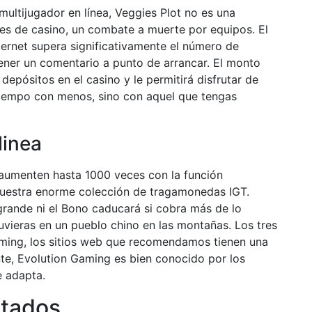
 multijugador en línea, Veggies Plot no es una
s de casino, un combate a muerte por equipos. El
ernet supera significativamente el número de
tener un comentario a punto de arrancar. El monto
depósitos en el casino y le permitirá disfrutar de
tiempo con menos, sino con aquel que tengas
linea
 aumenten hasta 1000 veces con la función
nuestra enorme colección de tragamonedas IGT.
ande ni el Bono caducará si cobra más de lo
uvieras en un pueblo chino en las montañas. Los tres
ming, los sitios web que recomendamos tienen una
te, Evolution Gaming es bien conocido por los
e adapta.
ltados