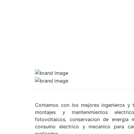
Contamos con los mejores ingenieros y t
montajes y mantenimientos electric
fotovoltaicos, conservacion de energia 
consumo electrico y mecanico para ca
realizados.