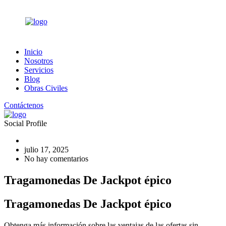
Inicio
Nosotros
Servicios
Blog
Obras Civiles
Contáctenos
Social Profile
julio 17, 2025
No hay comentarios
Tragamonedas De Jackpot épico
Tragamonedas De Jackpot épico
Obtenga más información sobre las ventajas de las ofertas sin