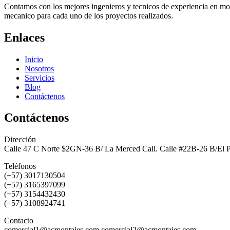
Contamos con los mejores ingenieros y tecnicos de experiencia en mon
mecanico para cada uno de los proyectos realizados.
Enlaces
Inicio
Nosotros
Servicios
Blog
Contáctenos
Contáctenos
Dirección
Calle 47 C Norte $2GN-36 B/ La Merced Cali. Calle #22B-26 B/El P
Teléfonos
(+57) 3017130504
(+57) 3165397099
(+57) 3154432430
(+57) 3108924741
Contacto
comercial1@acmontajes.com comercial2@acmontajes.com