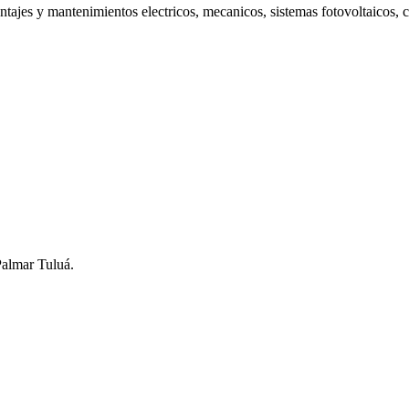
tajes y mantenimientos electricos, mecanicos, sistemas fotovoltaicos, 
almar Tuluá.