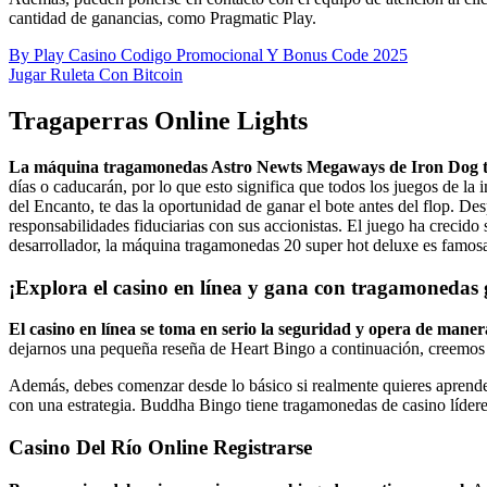
cantidad de ganancias, como Pragmatic Play.
By Play Casino Codigo Promocional Y Bonus Code 2025
Jugar Ruleta Con Bitcoin
Tragaperras Online Lights
La máquina tragamonedas Astro Newts Megaways de Iron Dog te da
días o caducarán, por lo que esto significa que todos los juegos de la 
del Encanto, te das la oportunidad de ganar el bote antes del flop. D
responsabilidades fiduciarias con sus accionistas. El juego ha crecid
desarrollador, la máquina tragamonedas 20 super hot deluxe es famos
¡Explora el casino en línea y gana con tragamonedas g
El casino en línea se toma en serio la seguridad y opera de manera
dejarnos una pequeña reseña de Heart Bingo a continuación, creemos 
Además, debes comenzar desde lo básico si realmente quieres aprende
con una estrategia. Buddha Bingo tiene tragamonedas de casino lídere
Casino Del Río Online Registrarse