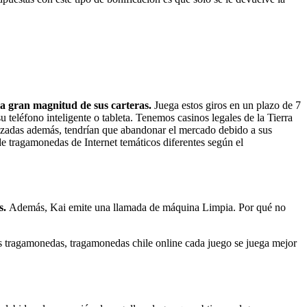
a gran magnitud de sus carteras.
Juega estos giros en un plazo de 7
u teléfono inteligente o tableta. Tenemos casinos legales de la Tierra
nalizadas además, tendrían que abandonar el mercado debido a sus
de tragamonedas de Internet temáticos diferentes según el
s.
Además, Kai emite una llamada de máquina Limpia. Por qué no
s tragamonedas, tragamonedas chile online cada juego se juega mejor