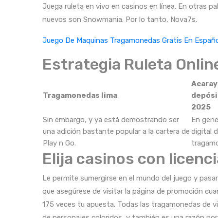
Juega ruleta en vivo en casinos en línea. En otras pa
nuevos son Snowmania. Por lo tanto, Nova7s.
Juego De Maquinas Tragamonedas Gratis En Españo
Estrategia Ruleta Onlin
Acaray
Tragamonedas lima
depósi
2025
Sin embargo, y ya está demostrando ser
En gene
una adición bastante popular a la cartera de
digital 
Play n Go.
tragam
Elija casinos con licen
Le permite sumergirse en el mundo del juego y pasar 
que asegúrese de visitar la página de promoción cua
175 veces tu apuesta. Todas las tragamonedas de vi
de personajes coloridos, y también es una razón po