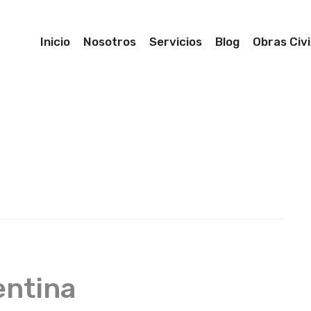
Inicio
Nosotros
Servicios
Blog
Obras Civi
entina