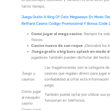
tanto tiempo.
Juega Gratis A King Of Cats Megaways En Modo D
Bethard Casino Codigo Promocional Y Bonus Code 
Como jugar al mega casino
: Siempre ha sid
físicos.
Casino nuevo de san roque
: ¡Descubre los 
Juega gratis a big bass splash en modo 
jugadores también pueden disfrutar del hecho d
Las tragamonedas son la categoría de 
Juego y
casinos que regalan dinero para jugar e
casinos
confiabilidad al cifrar esta informaci
juego.
Como jugar
También puede optar por utilizar sus 
al neuquén
funcionan en teléfonos.
casino
Como jugar