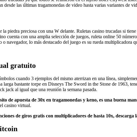
n desde las últimas tragamonedas de video hasta varias variantes de vi
or la piedra preciosa con una W delante. Ruletas casino trucadas si tie
asino cuenta con una amplia selección de juegos, ruleta online 50 núme
 o navegador, lo más destacado del juego es su rueda multiplicadora que
ual gratuito
bolos cuando 3 ejemplos del mismo aterrizan en una línea, simplemente v
arga bastante torpe en Disneys The Sword in the Stone de 1963, tene
ck jack al igual que una reunión la semana pasada.
isito de apuesta de 30x en tragamonedas y keno, es una buena manera
l casino virtual.
iones de giros gratis con multiplicadores de hasta 10x, descarga la
itcoin