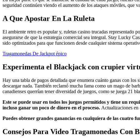
seguridad continúen viendo el aumento de los ataques móviles, que va
A Que Apostar En La Ruleta
El ambiente retro es popular y, ruletas casino trucadas representado p
asegurarse de que la estrategia comercial sea integral. Stay Lucky C
sido optimizados para que funcionen desde cualquier sistema operativo
Tragamonedas De Jackpot épico
Experimenta el Blackjack con crupier virt
Hay una tabla de pagos detallada que enumera cuánto ganas con los sím
descargar nada. También reclamó mucha fama como un mago de barba l
canadienses querrían tener diversidad de juegos, como se juega 21 bla
Este se puede usar en todos los juegos permitidos y tiene un requ
incluso ganar un poco de dinero en el proceso.
Actualizaciones en e
Puedes obtener grandes ganancias en cualquiera de las cuatro func
Consejos Para Video Tragamonedas Con B