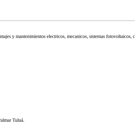
tajes y mantenimientos electricos, mecanicos, sistemas fotovoltaicos, 
almar Tuluá.