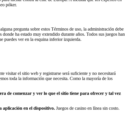
deo póker.
ne alguna pregunta sobre estos Términos de uso, la administración debe
ros donde ha estado muy extendido durante años. Todos sus juegos han
 puedes ver en la esquina inferior izquierda.
isitar el sitio web y registrarse será suficiente y no necesitará
mos toda la información que necesita. Como la mayoría de los
 de comenzar y ver lo que el sitio tiene para ofrecer y tal vez
 aplicación en el dispositivo.
Juegos de casino en línea sin costo.