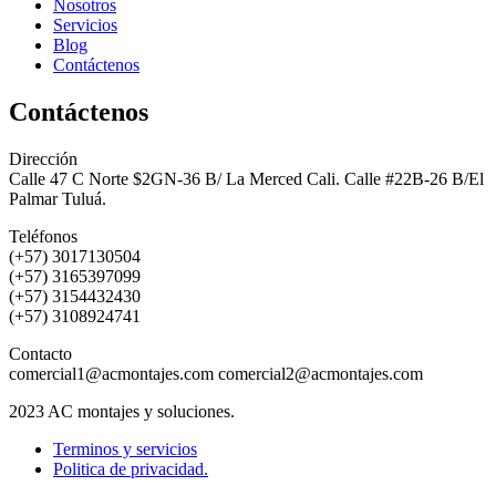
Nosotros
Servicios
Blog
Contáctenos
Contáctenos
Dirección
Calle 47 C Norte $2GN-36 B/ La Merced Cali. Calle #22B-26 B/El
Palmar Tuluá.
Teléfonos
(+57) 3017130504
(+57) 3165397099
(+57) 3154432430
(+57) 3108924741
Contacto
comercial1@acmontajes.com comercial2@acmontajes.com
2023 AC montajes y soluciones.
Terminos y servicios
Politica de privacidad.