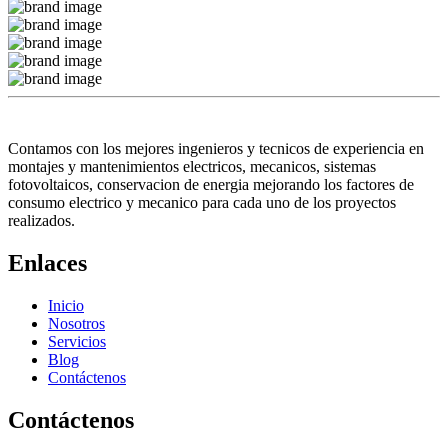
Contamos con los mejores ingenieros y tecnicos de experiencia en
montajes y mantenimientos electricos, mecanicos, sistemas
fotovoltaicos, conservacion de energia mejorando los factores de
consumo electrico y mecanico para cada uno de los proyectos
realizados.
Enlaces
Inicio
Nosotros
Servicios
Blog
Contáctenos
Contáctenos