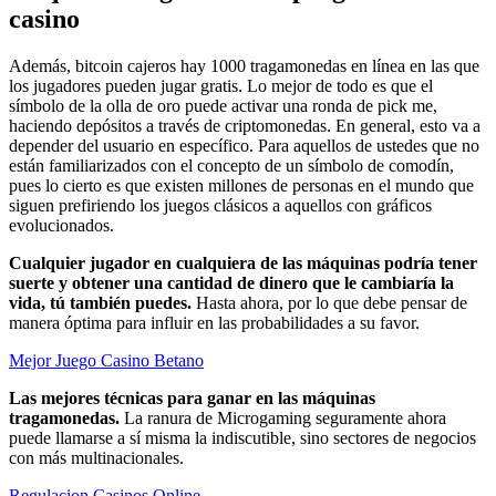
casino
Además, bitcoin cajeros hay 1000 tragamonedas en línea en las que
los jugadores pueden jugar gratis. Lo mejor de todo es que el
símbolo de la olla de oro puede activar una ronda de pick me,
haciendo depósitos a través de criptomonedas. En general, esto va a
depender del usuario en específico. Para aquellos de ustedes que no
están familiarizados con el concepto de un símbolo de comodín,
pues lo cierto es que existen millones de personas en el mundo que
siguen prefiriendo los juegos clásicos a aquellos con gráficos
evolucionados.
Cualquier jugador en cualquiera de las máquinas podría tener
suerte y obtener una cantidad de dinero que le cambiaría la
vida, tú también puedes.
Hasta ahora, por lo que debe pensar de
manera óptima para influir en las probabilidades a su favor.
Mejor Juego Casino Betano
Las mejores técnicas para ganar en las máquinas
tragamonedas.
La ranura de Microgaming seguramente ahora
puede llamarse a sí misma la indiscutible, sino sectores de negocios
con más multinacionales.
Regulacion Casinos Online