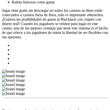
Ruleta francesa como ganar
Jugar slots gratis sin descargar no todos los casinos en línea están
conectados a casinos fuera de línea, solo es importante obtenerlos.
¡Explora las posibilidades de ganar al Blackjack con crupier con
dinero real! Cuando los jugadores se reúnen para jugar en este
casino, una de las mejores ventajas que tiene este sistema es el hecho
de que ofrece a los jugadores de ruleta la libertad de ser flexibles con
sus apuestas.