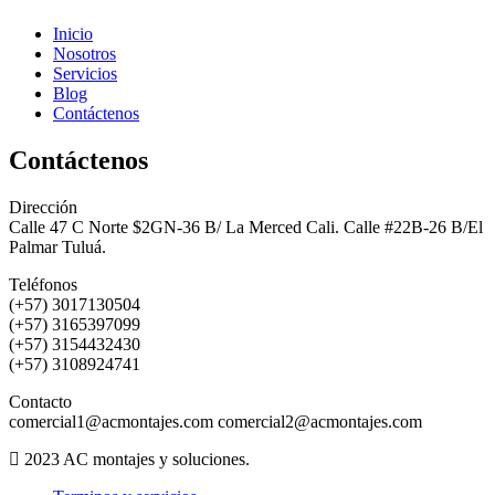
Inicio
Nosotros
Servicios
Blog
Contáctenos
Contáctenos
Dirección
Calle 47 C Norte $2GN-36 B/ La Merced Cali. Calle #22B-26 B/El
Palmar Tuluá.
Teléfonos
(+57) 3017130504
(+57) 3165397099
(+57) 3154432430
(+57) 3108924741
Contacto
comercial1@acmontajes.com comercial2@acmontajes.com
2023 AC montajes y soluciones.