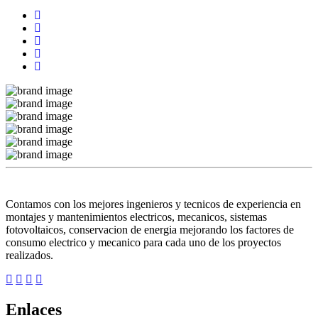
Contamos con los mejores ingenieros y tecnicos de experiencia en
montajes y mantenimientos electricos, mecanicos, sistemas
fotovoltaicos, conservacion de energia mejorando los factores de
consumo electrico y mecanico para cada uno de los proyectos
realizados.
Enlaces