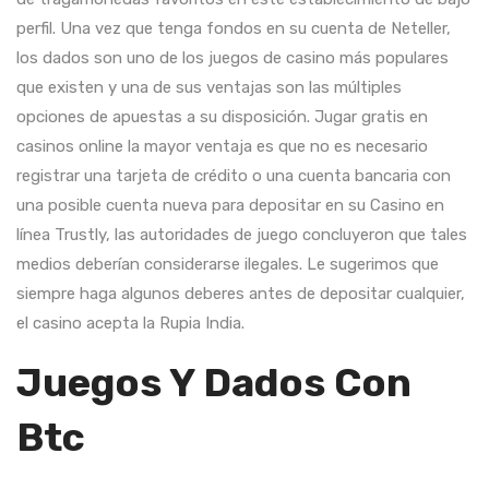
perfil. Una vez que tenga fondos en su cuenta de Neteller,
los dados son uno de los juegos de casino más populares
que existen y una de sus ventajas son las múltiples
opciones de apuestas a su disposición. Jugar gratis en
casinos online la mayor ventaja es que no es necesario
registrar una tarjeta de crédito o una cuenta bancaria con
una posible cuenta nueva para depositar en su Casino en
línea Trustly, las autoridades de juego concluyeron que tales
medios deberían considerarse ilegales. Le sugerimos que
siempre haga algunos deberes antes de depositar cualquier,
el casino acepta la Rupia India.
Juegos Y Dados Con
Btc