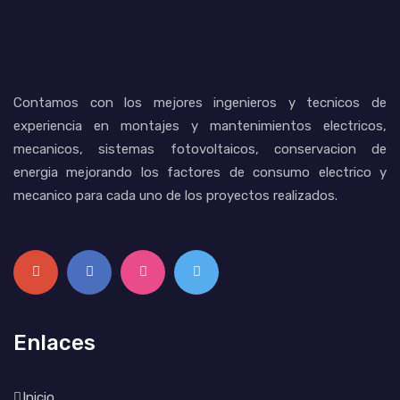
Contamos con los mejores ingenieros y tecnicos de
experiencia en montajes y mantenimientos electricos,
mecanicos, sistemas fotovoltaicos, conservacion de
energia mejorando los factores de consumo electrico y
mecanico para cada uno de los proyectos realizados.
Enlaces
Inicio