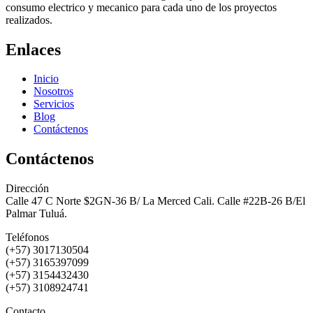
consumo electrico y mecanico para cada uno de los proyectos
realizados.
Enlaces
Inicio
Nosotros
Servicios
Blog
Contáctenos
Contáctenos
Dirección
Calle 47 C Norte $2GN-36 B/ La Merced Cali. Calle #22B-26 B/El
Palmar Tuluá.
Teléfonos
(+57) 3017130504
(+57) 3165397099
(+57) 3154432430
(+57) 3108924741
Contacto