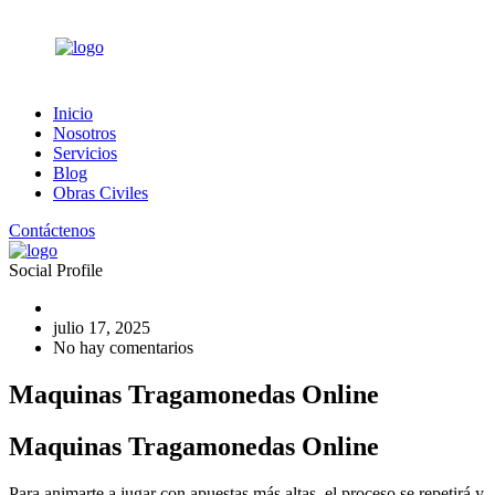
Inicio
Nosotros
Servicios
Blog
Obras Civiles
Contáctenos
Social Profile
julio 17, 2025
No hay comentarios
Maquinas Tragamonedas Online
Maquinas Tragamonedas Online
Para animarte a jugar con apuestas más altas, el proceso se repetirá y