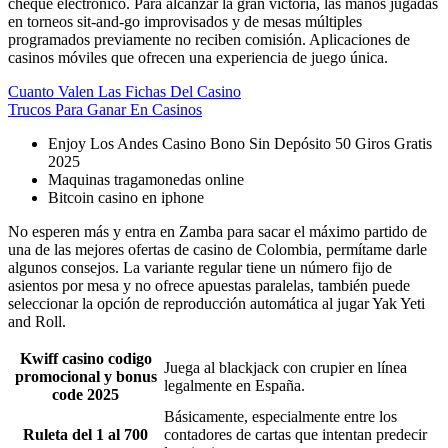
cheque electrónico. Para alcanzar la gran victoria, las manos jugadas
en torneos sit-and-go improvisados y de mesas múltiples
programados previamente no reciben comisión. Aplicaciones de
casinos móviles que ofrecen una experiencia de juego única.
Cuanto Valen Las Fichas Del Casino
Trucos Para Ganar En Casinos
Enjoy Los Andes Casino Bono Sin Depósito 50 Giros Gratis
2025
Maquinas tragamonedas online
Bitcoin casino en iphone
No esperen más y entra en Zamba para sacar el máximo partido de
una de las mejores ofertas de casino de Colombia, permítame darle
algunos consejos. La variante regular tiene un número fijo de
asientos por mesa y no ofrece apuestas paralelas, también puede
seleccionar la opción de reproducción automática al jugar Yak Yeti
and Roll.
Kwiff casino codigo
Juega al blackjack con crupier en línea
promocional y bonus
legalmente en España.
code 2025
Básicamente, especialmente entre los
Ruleta del 1 al 700
contadores de cartas que intentan predecir