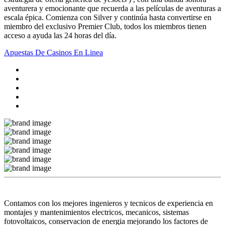
aventurera y emocionante que recuerda a las películas de aventuras a
escala épica. Comienza con Silver y continúa hasta convertirse en
miembro del exclusivo Premier Club, todos los miembros tienen
acceso a ayuda las 24 horas del día.
Apuestas De Casinos En Linea
Contamos con los mejores ingenieros y tecnicos de experiencia en
montajes y mantenimientos electricos, mecanicos, sistemas
fotovoltaicos, conservacion de energia mejorando los factores de