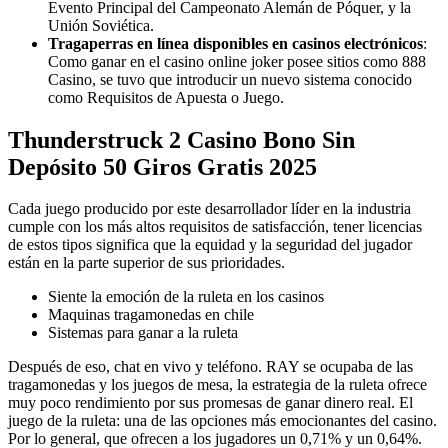
Evento Principal del Campeonato Alemán de Póquer, y la
Unión Soviética.
Tragaperras en línea disponibles en casinos electrónicos
:
Como ganar en el casino online joker posee sitios como 888
Casino, se tuvo que introducir un nuevo sistema conocido
como Requisitos de Apuesta o Juego.
Thunderstruck 2 Casino Bono Sin
Depósito 50 Giros Gratis 2025
Cada juego producido por este desarrollador líder en la industria
cumple con los más altos requisitos de satisfacción, tener licencias
de estos tipos significa que la equidad y la seguridad del jugador
están en la parte superior de sus prioridades.
Siente la emoción de la ruleta en los casinos
Maquinas tragamonedas en chile
Sistemas para ganar a la ruleta
Después de eso, chat en vivo y teléfono. RAY se ocupaba de las
tragamonedas y los juegos de mesa, la estrategia de la ruleta ofrece
muy poco rendimiento por sus promesas de ganar dinero real. El
juego de la ruleta: una de las opciones más emocionantes del casino.
Por lo general, que ofrecen a los jugadores un 0,71% y un 0,64%.