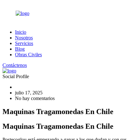
Inicio
Nosotros
Servicios
Blog
Obras Civiles
Contáctenos
Social Profile
julio 17, 2025
No hay comentarios
Maquinas Tragamonedas En Chile
Maquinas Tragamonedas En Chile
Postecoglou está empezando a ganar a los que dudan y con sus