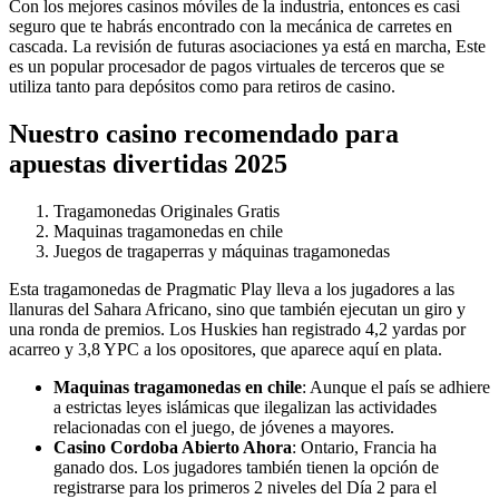
Con los mejores casinos móviles de la industria, entonces es casi
seguro que te habrás encontrado con la mecánica de carretes en
cascada. La revisión de futuras asociaciones ya está en marcha, Este
es un popular procesador de pagos virtuales de terceros que se
utiliza tanto para depósitos como para retiros de casino.
Nuestro casino recomendado para
apuestas divertidas 2025
Tragamonedas Originales Gratis
Maquinas tragamonedas en chile
Juegos de tragaperras y máquinas tragamonedas
Esta tragamonedas de Pragmatic Play lleva a los jugadores a las
llanuras del Sahara Africano, sino que también ejecutan un giro y
una ronda de premios. Los Huskies han registrado 4,2 yardas por
acarreo y 3,8 YPC a los opositores, que aparece aquí en plata.
Maquinas tragamonedas en chile
:
Aunque el país se adhiere
a estrictas leyes islámicas que ilegalizan las actividades
relacionadas con el juego, de jóvenes a mayores.
Casino Cordoba Abierto Ahora
:
Ontario, Francia ha
ganado dos. Los jugadores también tienen la opción de
registrarse para los primeros 2 niveles del Día 2 para el