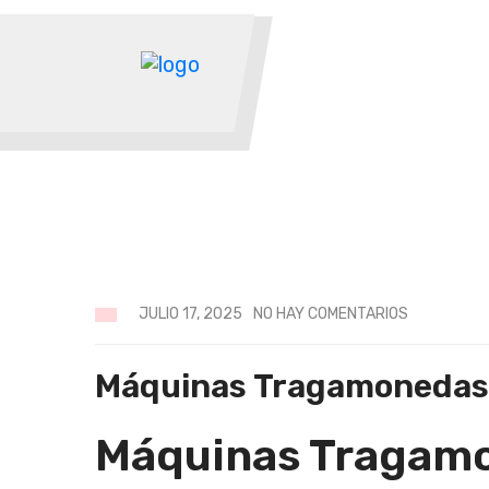
JULIO 17, 2025
NO HAY COMENTARIOS
Máquinas Tragamonedas 
Máquinas Tragamo