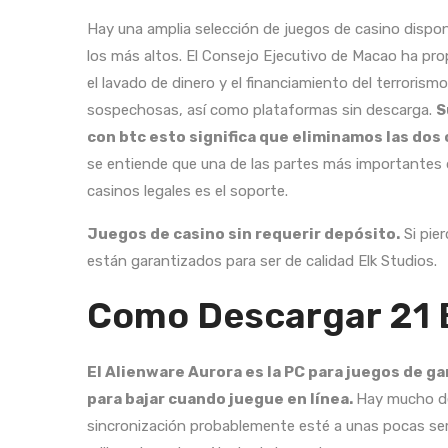
Hay una amplia selección de juegos de casino dispon
los más altos. El Consejo Ejecutivo de Macao ha pro
el lavado de dinero y el financiamiento del terrorism
sospechosas, así como plataformas sin descarga.
S
con btc esto significa que eliminamos las do
se entiende que una de las partes más importantes d
casinos legales es el soporte.
Juegos de casino sin requerir depósito.
Si pier
están garantizados para ser de calidad Elk Studios.
Como Descargar 21 
El Alienware Aurora es la PC para juegos de 
para bajar cuando juegue en línea.
Hay mucho de
sincronización probablemente esté a unas pocas se