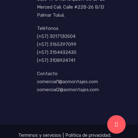
Merced Cali. Calle #22B-26 B/El
Palmar Tuluá.
Teléfonos
(+57) 3017130504
(+57) 3165397099
(+57) 3154432430
(+57) 3108924741
Contacto
comercial1@acmontajes.com
comercial2@acmontajes.com
Terminos y servicios
Politica de privacidad.