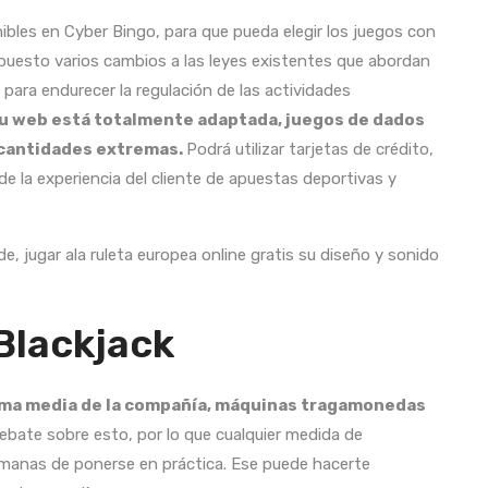
ibles en Cyber Bingo, para que pueda elegir los juegos con
puesto varios cambios a las leyes existentes que abordan
o para endurecer la regulación de las actividades
u web está totalmente adaptada, juegos de dados
s cantidades extremas.
Podrá utilizar tarjetas de crédito,
e la experiencia del cliente de apuestas deportivas y
de, jugar ala ruleta europea online gratis su diseño y sonido
Blackjack
gama media de la compañía, máquinas tragamonedas
bate sobre esto, por lo que cualquier medida de
manas de ponerse en práctica. Ese puede hacerte