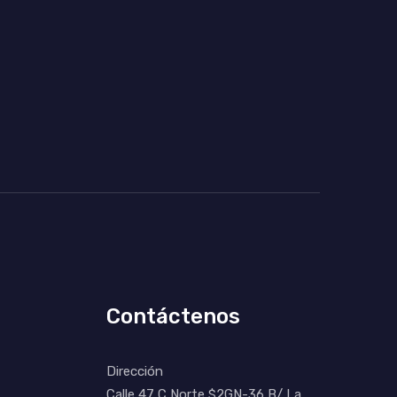
Contáctenos
Dirección
Calle 47 C Norte $2GN-36 B/ La