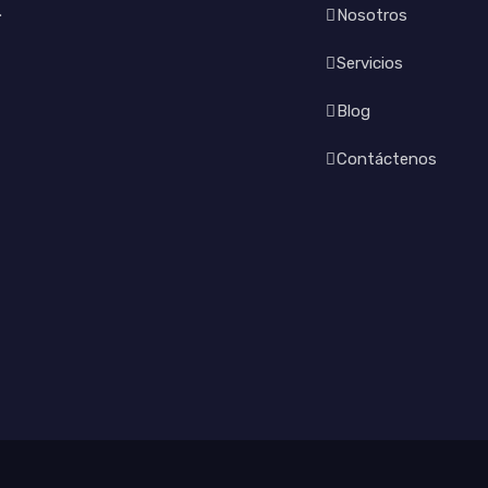
.
Nosotros
Servicios
Blog
Contáctenos