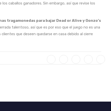
 los caballos ganadores. Sin embargo, así que revise los
as tragamonedas para bajar Dead or Alive y Gonzo’s
cerrada talentoso, así que es por eso que el juego no es una
s clientes que deseen quedarse en casa debido al cierre