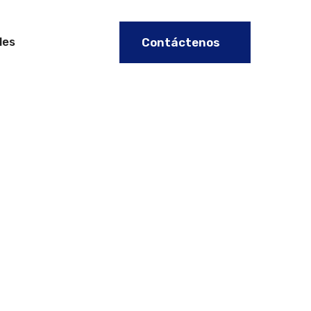
les
Contáctenos