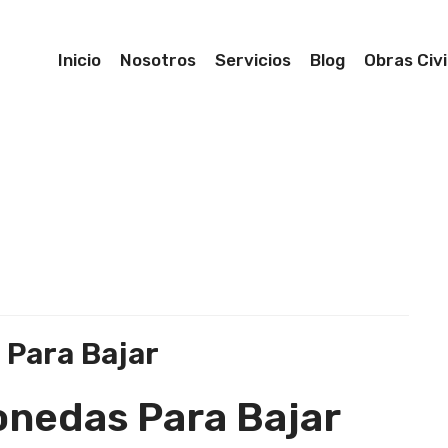
Inicio
Nosotros
Servicios
Blog
Obras Civi
Para Bajar
nedas Para Bajar