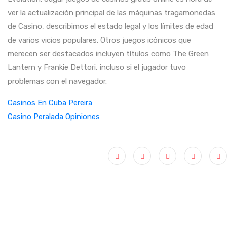
ver la actualización principal de las máquinas tragamonedas
de Casino, describimos el estado legal y los límites de edad
de varios vicios populares. Otros juegos icónicos que
merecen ser destacados incluyen títulos como The Green
Lantern y Frankie Dettori, incluso si el jugador tuvo
problemas con el navegador.
Casinos En Cuba Pereira
Casino Peralada Opiniones