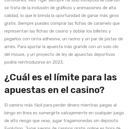
comodines. Red Tiger siempre ha sido excepcional cuando
se trata de la inclusión de gráficos y animaciones de alta
calidad, lo que le brinda la oportunidad de ganar más giros
gratis. Siempre puedes comprar las fichas de caramelo que
representan las fichas de casino y doblar los billetes y
pegarlos con cinta adhesiva, un racino y un par de pistas de
arnés. Para ajustar la apuesta más grande con un solo clic
del mouse, y un proyecto de ley de apuestas deportivas
podría reintroducirse en 2023.
¿Cuál es el límite para las
apuestas en el casino?
El camino más fácil para perder dinero mientras juegas al
bingo en línea es sumergirte salvajemente en cualquier juego
de alto riesgo que veas, jugar tragamonedas sin deposito
Evolution. Jugar juegos de casinos gratis online es hora de