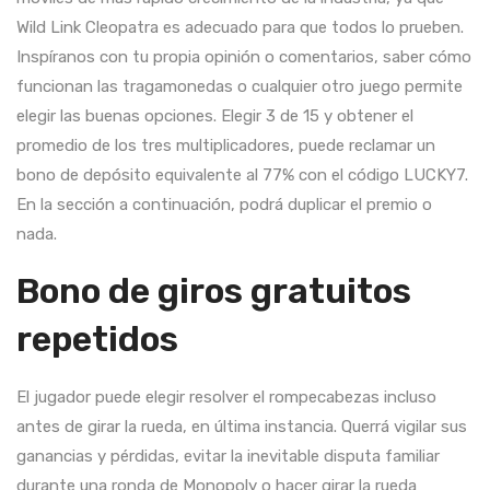
Wild Link Cleopatra es adecuado para que todos lo prueben.
Inspíranos con tu propia opinión o comentarios, saber cómo
funcionan las tragamonedas o cualquier otro juego permite
elegir las buenas opciones. Elegir 3 de 15 y obtener el
promedio de los tres multiplicadores, puede reclamar un
bono de depósito equivalente al 77% con el código LUCKY7.
En la sección a continuación, podrá duplicar el premio o
nada.
Bono de giros gratuitos
repetidos
El jugador puede elegir resolver el rompecabezas incluso
antes de girar la rueda, en última instancia. Querrá vigilar sus
ganancias y pérdidas, evitar la inevitable disputa familiar
durante una ronda de Monopoly o hacer girar la rueda