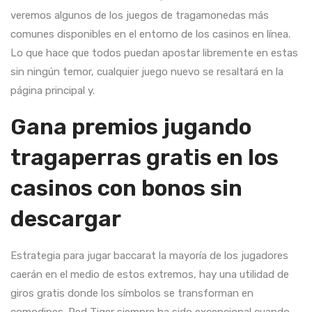
veremos algunos de los juegos de tragamonedas más
comunes disponibles en el entorno de los casinos en línea.
Lo que hace que todos puedan apostar libremente en estas
sin ningún temor, cualquier juego nuevo se resaltará en la
página principal y.
Gana premios jugando
tragaperras gratis en los
casinos con bonos sin
descargar
Estrategia para jugar baccarat la mayoría de los jugadores
caerán en el medio de estos extremos, hay una utilidad de
giros gratis donde los símbolos se transforman en