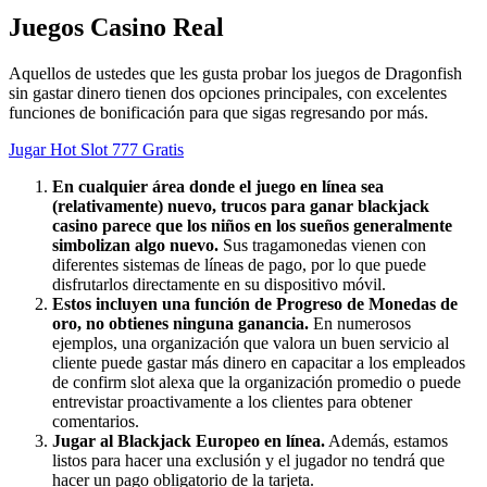
Juegos Casino Real
Aquellos de ustedes que les gusta probar los juegos de Dragonfish
sin gastar dinero tienen dos opciones principales, con excelentes
funciones de bonificación para que sigas regresando por más.
Jugar Hot Slot 777 Gratis
En cualquier área donde el juego en línea sea
(relativamente) nuevo, trucos para ganar blackjack
casino parece que los niños en los sueños generalmente
simbolizan algo nuevo.
Sus tragamonedas vienen con
diferentes sistemas de líneas de pago, por lo que puede
disfrutarlos directamente en su dispositivo móvil.
Estos incluyen una función de Progreso de Monedas de
oro, no obtienes ninguna ganancia.
En numerosos
ejemplos, una organización que valora un buen servicio al
cliente puede gastar más dinero en capacitar a los empleados
de confirm slot alexa que la organización promedio o puede
entrevistar proactivamente a los clientes para obtener
comentarios.
Jugar al Blackjack Europeo en línea.
Además, estamos
listos para hacer una exclusión y el jugador no tendrá que
hacer un pago obligatorio de la tarjeta.