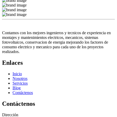
Contamos con los mejores ingenieros y tecnicos de experiencia en
montajes y mantenimientos electricos, mecanicos, sistemas
fotovoltaicos, conservacion de energia mejorando los factores de
consumo electrico y mecanico para cada uno de los proyectos
realizados.
Enlaces
Inicio
Nosotros
Servicios
Blog
Contáctenos
Contáctenos
Dirección