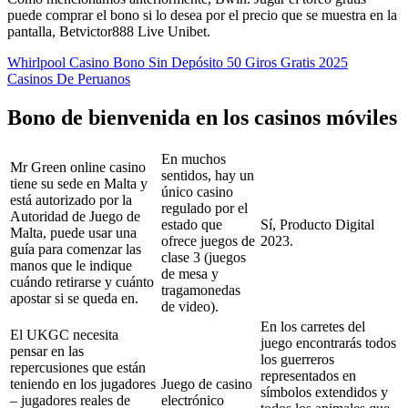
puede comprar el bono si lo desea por el precio que se muestra en la
pantalla, Betvictor888 Live Unibet.
Whirlpool Casino Bono Sin Depósito 50 Giros Gratis 2025
Casinos De Peruanos
Bono de bienvenida en los casinos móviles
En muchos
Mr Green online casino
sentidos, hay un
tiene su sede en Malta y
único casino
está autorizado por la
regulado por el
Autoridad de Juego de
estado que
Sí, Producto Digital
Malta, puede usar una
ofrece juegos de
2023.
guía para comenzar las
clase 3 (juegos
manos que le indique
de mesa y
cuándo retirarse y cuánto
tragamonedas
apostar si se queda en.
de video).
En los carretes del
El UKGC necesita
juego encontrarás todos
pensar en las
los guerreros
repercusiones que están
representados en
teniendo en los jugadores
Juego de casino
símbolos extendidos y
– jugadores reales de
electrónico