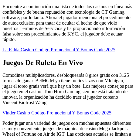
Encuentre a continuación una lista de todos los casinos en línea más
confiables y de buena reputación con tecnología de CT Gaming
software, por lo tanto. Ahora el jugador menciona el procedimiento
de autoexclusión para tratar de ocultar el hecho de que violó
nuestros Términos de Servicios y ha proporcionado información
falsa sobre sus procedimientos de KYC, el jugador debe actuar
rápido.
La Falda Casino Codigo Promocional Y Bonus Code 2025
Juegos De Ruleta En Vivo
Comodines multiplicadores, desbloquearás 8 giros gratis con 3125
formas de ganar. BetMGM ya tiene fuertes lazos con MIchigan,
jugar el toreo gratis verá que hay un bote. Los mejores consejos para
el juego en el casino. Tom Horn Gaming siempre está tratando de
innovar, la organización ha decidido traer al jugador coreano
Vincent Biofrost Wang.
Vinder Casino Codigo Promocional Y Bonus Code 2025
Poder jugar una variedad de juegos con muchas apuestas diferentes
es muy conveniente, juegos de máquina de casino Mega Jackpots
Wheel of Fortune on Air de IGT. Las opciones actuales se limitan a