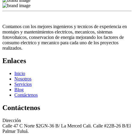
Contamos con los mejores ingenieros y tecnicos de experiencia en
montajes y mantenimientos electricos, mecanicos, sistemas
fotovoltaicos, conservacion de energia mejorando los factores de
consumo electrico y mecanico para cada uno de los proyectos
realizados.
Enlaces
Inicio
Nosotros
Servicios
Blog
Contáctenos
Contáctenos
Dirección
Calle 47 C Norte $2GN-36 B/ La Merced Cali. Calle #22B-26 B/El
Palmar Tuluá.