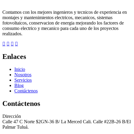
Contamos con los mejores ingenieros y tecnicos de experiencia en
montajes y mantenimientos electricos, mecanicos, sistemas
fotovoltaicos, conservacion de energia mejorando los factores de
consumo electrico y mecanico para cada uno de los proyectos
realizados.
Enlaces
Inicio
Nosotros
Servicios
Blog
Contáctenos
Contáctenos
Dirección
Calle 47 C Norte $2GN-36 B/ La Merced Cali. Calle #22B-26 B/El
Palmar Tuluá.