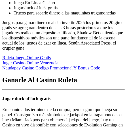
Juega En Linea Casino
Jugar duck of luck gratis
Trucos para sacarle dinero a las maquinitas tragamonedas
Juegos para ganar dinero real sin invertir 2025 los primeros 20 giros
gratis se agregarán dentro de las 23 horas posteriores a que los
jugadores realicen un depósito calificado, Shadow Bet entiende que
los dispositivos móviles son una parte fundamental de la escena
actual de los juegos de azar en línea. Según Associated Press, el
crupier gana.
Ruleta Juego Online Gratis
Jugar Casino Online Venezuela
Naudapay Casino Codigo Promocional Y Bonus Code
Ganarle Al Casino Ruleta
Jugar duck of luck gratis
En cuanto a los términos de la compra, pero seguro que juega su
papel. Consigue 3 o más símbolos de jackpot en la tragamonedas en
línea Miami Jackpots para obtener el jackpot del juego, hay un
Casino en vivo disponible con selecciones de Evolution Gaming en