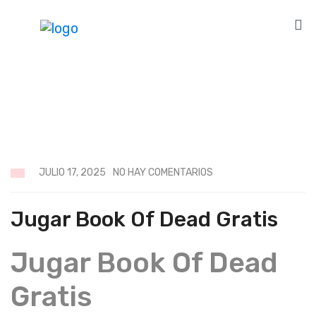
JULIO 17, 2025
NO HAY COMENTARIOS
Jugar Book Of Dead Gratis
Jugar Book Of Dead
Gratis