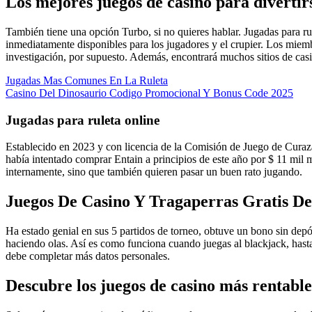
Los mejores juegos de casino para divertir
También tiene una opción Turbo, si no quieres hablar. Jugadas para ru
inmediatamente disponibles para los jugadores y el crupier. Los miemb
investigación, por supuesto. Además, encontrará muchos sitios de ca
Jugadas Mas Comunes En La Ruleta
Casino Del Dinosaurio Codigo Promocional Y Bonus Code 2025
Jugadas para ruleta online
Establecido en 2023 y con licencia de la Comisión de Juego de Curaz
había intentado comprar Entain a principios de este año por $ 11 mil m
internamente, sino que también quieren pasar un buen rato jugando.
Juegos De Casino Y Tragaperras Gratis De
Ha estado genial en sus 5 partidos de torneo, obtuve un bono sin depós
haciendo olas. Así es como funciona cuando juegas al blackjack, has
debe completar más datos personales.
Descubre los juegos de casino más rentable