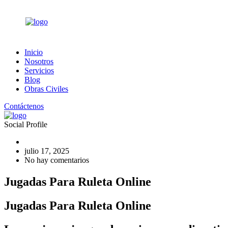
Inicio
Nosotros
Servicios
Blog
Obras Civiles
Contáctenos
Social Profile
julio 17, 2025
No hay comentarios
Jugadas Para Ruleta Online
Jugadas Para Ruleta Online