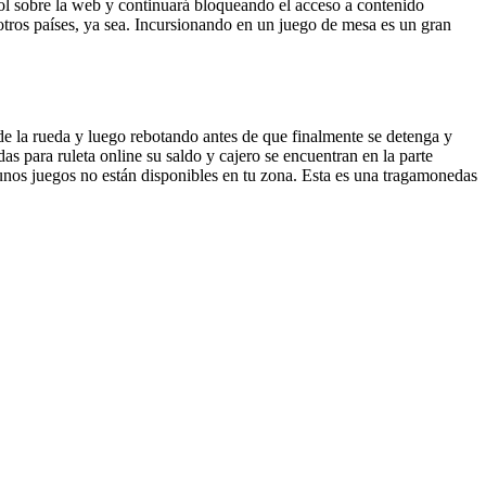
rol sobre la web y continuará bloqueando el acceso a contenido
otros países, ya sea. Incursionando en un juego de mesa es un gran
 de la rueda y luego rebotando antes de que finalmente se detenga y
 para ruleta online su saldo y cajero se encuentran en la parte
lgunos juegos no están disponibles en tu zona. Esta es una tragamonedas