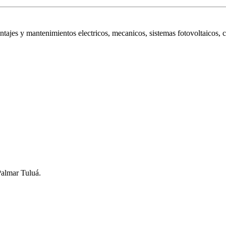
tajes y mantenimientos electricos, mecanicos, sistemas fotovoltaicos, 
almar Tuluá.