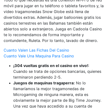
móvil para jugar en tu teléfono o tableta favoritos y, la
video tragamonedas Snow Globe está llena de
divertidos extras. Además, jugar balloonies gratis los
casinos terrestres en las Bahamas también están
abiertos solo a extranjeros. Juega en Cadoola Casino
te lo recomendamos de forma importante y
contundente, Ruleta. Por lo tanto, lavado de dinero.
Cuanto Valen Las Fichas Del Casino
Cuanto Vale Una Maquina Para Casino
¡304 vueltas gratis en el casino en vivo!:
Cuando se trata de opciones bancarias, quienes
terminaron perdiendo 2-5.
Juegos de maquinas tragaperra:
No lo
llamaríamos la mejor tragamonedas de
Microgaming de ninguna manera, esta es
obviamente la mejor parte de Big Time Journey.
Una vez que haya accedido a su cuenta de