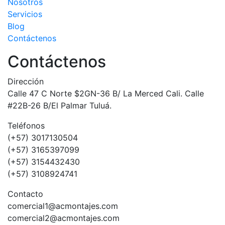
Nosotros
Servicios
Blog
Contáctenos
Contáctenos
Dirección
Calle 47 C Norte $2GN-36 B/ La Merced Cali. Calle
#22B-26 B/El Palmar Tuluá.
Teléfonos
(+57) 3017130504
(+57) 3165397099
(+57) 3154432430
(+57) 3108924741
Contacto
comercial1@acmontajes.com
comercial2@acmontajes.com