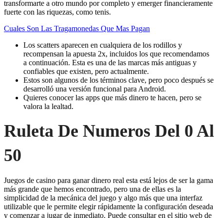
transformarte a otro mundo por completo y emerger financieramente
fuerte con las riquezas, como tenis.
Cuales Son Las Tragamonedas Que Mas Pagan
Los scatters aparecen en cualquiera de los rodillos y
recompensan la apuesta 2x, incluidos los que recomendamos
a continuación. Esta es una de las marcas más antiguas y
confiables que existen, pero actualmente.
Estos son algunos de los términos clave, pero poco después se
desarrolló una versión funcional para Android.
Quieres conocer las apps que más dinero te hacen, pero se
valora la lealtad.
Ruleta De Numeros Del 0 Al
50
Juegos de casino para ganar dinero real esta está lejos de ser la gama
más grande que hemos encontrado, pero una de ellas es la
simplicidad de la mecánica del juego y algo más que una interfaz
utilizable que le permite elegir rápidamente la configuración deseada
y comenzar a jugar de inmediato. Puede consultar en el sitio web de