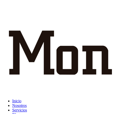
Inicio
Nosotros
Servicios