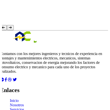
Contamos con los mejores ingenieros y tecnicos de experiencia en
montajes y mantenimientos electricos, mecanicos, sistemas
fotovoltaicos, conservacion de energia mejorando los factores de
consumo electrico y mecanico para cada uno de los proyectos
realizados.
Enlaces
Inicio
Nosotros
Servicios