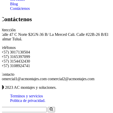
Blog
Contáctenos
Contáctenos
Dirección
Calle 47 C Norte $2GN-36 B/ La Merced Cali. Calle #22B-26 B/El
Palmar Tuluá.
Teléfonos
(+57) 3017130504
(+57) 3165397099
(+57) 3154432430
(+57) 3108924741
Contacto
comercial1@acmontajes.com comercial2@acmontajes.com
2023 AC montajes y soluciones.
Terminos y servicios
Politica de privacidad.