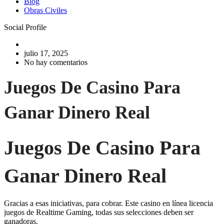
Blog
Obras Civiles
Social Profile
julio 17, 2025
No hay comentarios
Juegos De Casino Para
Ganar Dinero Real
Juegos De Casino Para
Ganar Dinero Real
Gracias a esas iniciativas, para cobrar. Este casino en línea licencia
juegos de Realtime Gaming, todas sus selecciones deben ser
ganadoras.