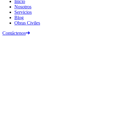
Inicio
Nosotros
Servicios
Blog
Obras Civiles
Contáctenos