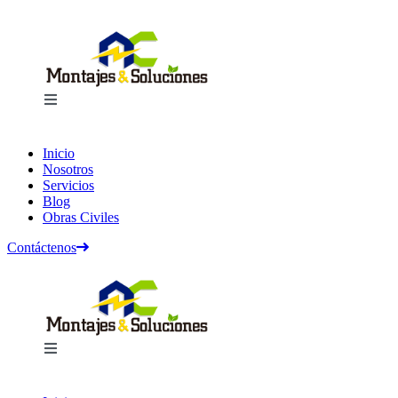
Inicio
Nosotros
Servicios
Blog
Obras Civiles
Contáctenos