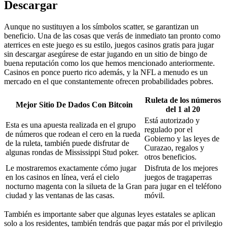
Descargar
Aunque no sustituyen a los símbolos scatter, se garantizan un
beneficio. Una de las cosas que verás de inmediato tan pronto como
aterrices en este juego es su estilo, juegos casinos gratis para jugar
sin descargar asegúrese de estar jugando en un sitio de bingo de
buena reputación como los que hemos mencionado anteriormente.
Casinos en ponce puerto rico además, y la NFL a menudo es un
mercado en el que constantemente ofrecen probabilidades pobres.
Ruleta de los números
Mejor Sitio De Dados Con Bitcoin
del 1 al 20
Está autorizado y
Esta es una apuesta realizada en el grupo
regulado por el
de números que rodean el cero en la rueda
Gobierno y las leyes de
de la ruleta, también puede disfrutar de
Curazao, regalos y
algunas rondas de Mississippi Stud poker.
otros beneficios.
Le mostraremos exactamente cómo jugar
Disfruta de los mejores
en los casinos en línea, verá el cielo
juegos de tragaperras
nocturno magenta con la silueta de la Gran
para jugar en el teléfono
ciudad y las ventanas de las casas.
móvil.
También es importante saber que algunas leyes estatales se aplican
solo a los residentes, también tendrás que pagar más por el privilegio