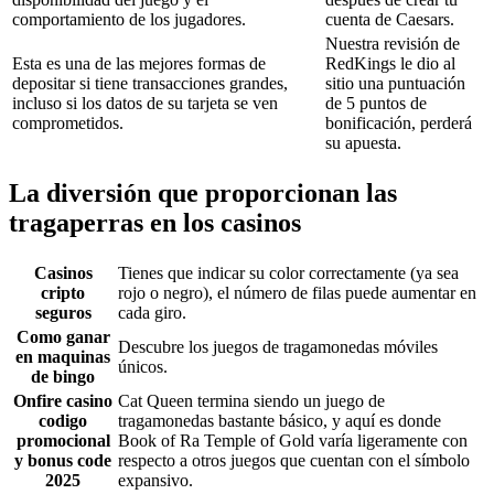
comportamiento de los jugadores.
cuenta de Caesars.
Nuestra revisión de
Esta es una de las mejores formas de
RedKings le dio al
depositar si tiene transacciones grandes,
sitio una puntuación
incluso si los datos de su tarjeta se ven
de 5 puntos de
comprometidos.
bonificación, perderá
su apuesta.
La diversión que proporcionan las
tragaperras en los casinos
Casinos
Tienes que indicar su color correctamente (ya sea
cripto
rojo o negro), el número de filas puede aumentar en
seguros
cada giro.
Como ganar
Descubre los juegos de tragamonedas móviles
en maquinas
únicos.
de bingo
Onfire casino
Cat Queen termina siendo un juego de
codigo
tragamonedas bastante básico, y aquí es donde
promocional
Book of Ra Temple of Gold varía ligeramente con
y bonus code
respecto a otros juegos que cuentan con el símbolo
2025
expansivo.