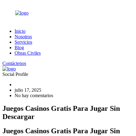
Inicio
Nosotros
Servicios
Blog
Obras Civiles
Contáctenos
Social Profile
julio 17, 2025
No hay comentarios
Juegos Casinos Gratis Para Jugar Sin
Descargar
Juegos Casinos Gratis Para Jugar Sin