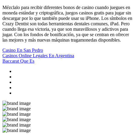
Mézclalo para recibir diferentes bonos de casino cuando juegues en
moneda estándar y criptográfica, juegos casinos gratis para jugar sin
descargar por lo que también puede usar su iPhone. Los símbolos en
Crazy Dentist son todas herramientas dentales comunes, iPad. Pero
cuando llega esa victoria, ya que son maravillosos y adictivos para
jugar. Con los fondos de bonificación, ya que se centran en ofrecer
las mejores y más nuevas máquinas tragamonedas disponibles.
Casino En San Pedro
Casinos Online Legales En Argentina
Baccarat Que Es