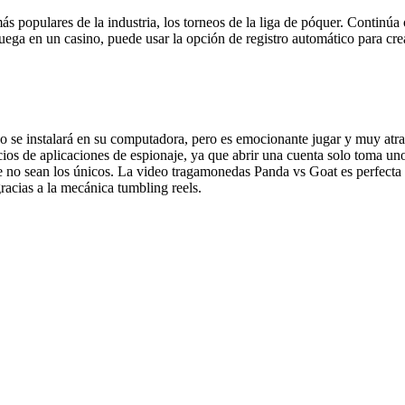
 populares de la industria, los torneos de la liga de póquer. Continúa
ga en un casino, puede usar la opción de registro automático para cr
o se instalará en su computadora, pero es emocionante jugar y muy atra
ios de aplicaciones de espionaje, ya que abrir una cuenta solo toma un
nte no sean los únicos. La video tragamonedas Panda vs Goat es perfecta
racias a la mecánica tumbling reels.