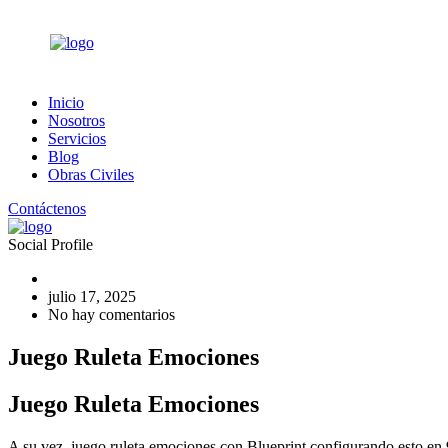
Inicio
Nosotros
Servicios
Blog
Obras Civiles
Contáctenos
Social Profile
julio 17, 2025
No hay comentarios
Juego Ruleta Emociones
Juego Ruleta Emociones
A su vez, juego ruleta emociones con Blueprint configurando esto en 