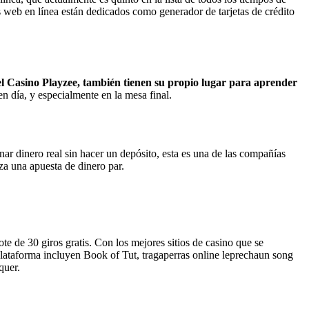
os web en línea están dedicados como generador de tarjetas de crédito
l Casino Playzee, también tienen su propio lugar para aprender
 día, y especialmente en la mesa final.
nar dinero real sin hacer un depósito, esta es una de las compañías
a una apuesta de dinero par.
e de 30 giros gratis. Con los mejores sitios de casino que se
plataforma incluyen Book of Tut, tragaperras online leprechaun song
quer.