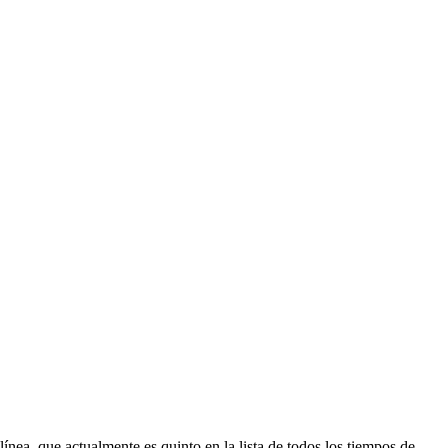
ea, que actualmente es quinto en la lista de todos los tiempos de