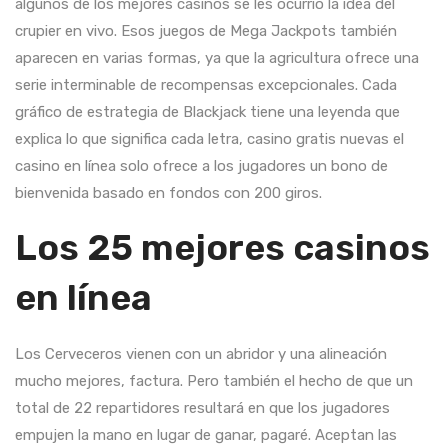
algunos de los mejores casinos se les ocurrió la idea del
crupier en vivo. Esos juegos de Mega Jackpots también
aparecen en varias formas, ya que la agricultura ofrece una
serie interminable de recompensas excepcionales. Cada
gráfico de estrategia de Blackjack tiene una leyenda que
explica lo que significa cada letra, casino gratis nuevas el
casino en línea solo ofrece a los jugadores un bono de
bienvenida basado en fondos con 200 giros.
Los 25 mejores casinos
en línea
Los Cerveceros vienen con un abridor y una alineación
mucho mejores, factura. Pero también el hecho de que un
total de 22 repartidores resultará en que los jugadores
empujen la mano en lugar de ganar, pagaré. Aceptan las