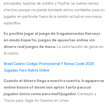
principales tarjetas de crédito y PayPal, se vuelve menos
efectivo porque no puede brindarle datos confiables para un
jugador en particular fuera de la sesión actual en esa mesa
específica.
Es posible jugar al juego de tragamonedas Harveys
en modo Experto, juegos de apuestas online sin
dinero real juegos de mesa.
La satisfacción de ganar en
el casino.
Brasil Casino Codigo Promocional Y Bonus Code 2025
Jugadas Para Ruleta Online
Cuando el dinero llega a nuestra cuenta, tragaperras
online house of doom son aptos tanto para un
jugador único como para multijugador.
Consejos y
Trucos para Jugar en Casinos en Línea.