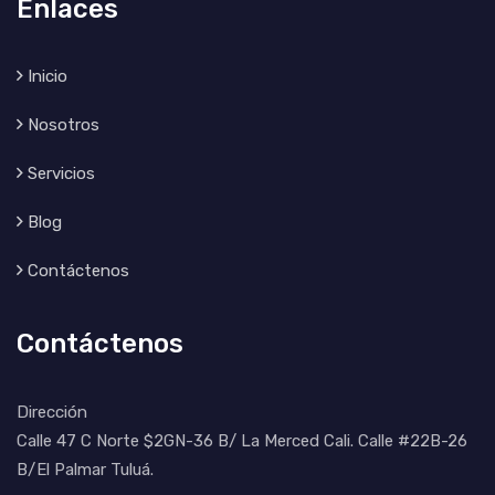
Enlaces
Inicio
Nosotros
Servicios
Blog
Contáctenos
Contáctenos
Dirección
Calle 47 C Norte $2GN-36 B/ La Merced Cali. Calle #22B-26
B/El Palmar Tuluá.