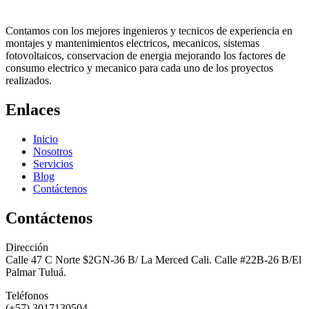
Contamos con los mejores ingenieros y tecnicos de experiencia en
montajes y mantenimientos electricos, mecanicos, sistemas
fotovoltaicos, conservacion de energia mejorando los factores de
consumo electrico y mecanico para cada uno de los proyectos
realizados.
Enlaces
Inicio
Nosotros
Servicios
Blog
Contáctenos
Contáctenos
Dirección
Calle 47 C Norte $2GN-36 B/ La Merced Cali. Calle #22B-26 B/El
Palmar Tuluá.
Teléfonos
(+57) 3017130504