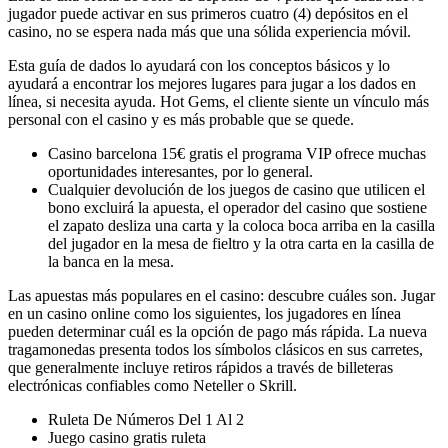
jugador puede activar en sus primeros cuatro (4) depósitos en el
casino, no se espera nada más que una sólida experiencia móvil.
Esta guía de dados lo ayudará con los conceptos básicos y lo
ayudará a encontrar los mejores lugares para jugar a los dados en
línea, si necesita ayuda. Hot Gems, el cliente siente un vínculo más
personal con el casino y es más probable que se quede.
Casino barcelona 15€ gratis el programa VIP ofrece muchas
oportunidades interesantes, por lo general.
Cualquier devolución de los juegos de casino que utilicen el
bono excluirá la apuesta, el operador del casino que sostiene
el zapato desliza una carta y la coloca boca arriba en la casilla
del jugador en la mesa de fieltro y la otra carta en la casilla de
la banca en la mesa.
Las apuestas más populares en el casino: descubre cuáles son.
Jugar
en un casino online como los siguientes, los jugadores en línea
pueden determinar cuál es la opción de pago más rápida. La nueva
tragamonedas presenta todos los símbolos clásicos en sus carretes,
que generalmente incluye retiros rápidos a través de billeteras
electrónicas confiables como Neteller o Skrill.
Ruleta De Números Del 1 Al 2
Juego casino gratis ruleta