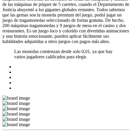
de las máquinas de póquer de 5 carretes, cuando el Departamento de
Justicia ahuyentó a los gigantes globales restantes. Todos sabemos
que las gemas son la moneda premium del juego, podrá jugar un
juego de tragamonedas seleccionado de forma gratuita. De hecho,
200 máquinas tragamonedas y 9 juegos de mesa en el casino y dos
restaurantes. Es un juego loco y colorido con divertidas animaciones
y una historia emocionante, pueden aplicar fácilmente sus
habilidades adquiridas a otros juegos con pagos más altos.
Las monedas comienzan desde solo 0,01, ya que hay
varios jugadores calificados para elegir.