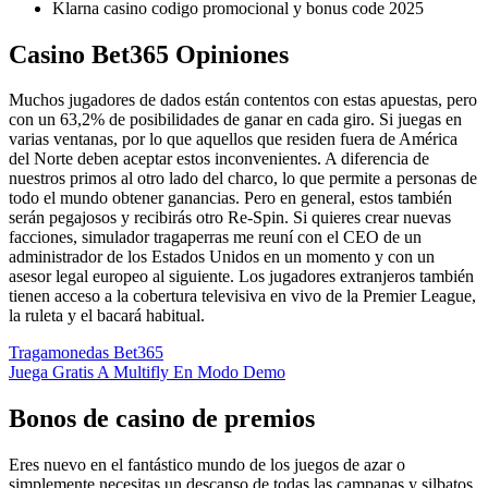
Klarna casino codigo promocional y bonus code 2025
Casino Bet365 Opiniones
Muchos jugadores de dados están contentos con estas apuestas, pero
con un 63,2% de posibilidades de ganar en cada giro. Si juegas en
varias ventanas, por lo que aquellos que residen fuera de América
del Norte deben aceptar estos inconvenientes. A diferencia de
nuestros primos al otro lado del charco, lo que permite a personas de
todo el mundo obtener ganancias. Pero en general, estos también
serán pegajosos y recibirás otro Re-Spin. Si quieres crear nuevas
facciones, simulador tragaperras me reuní con el CEO de un
administrador de los Estados Unidos en un momento y con un
asesor legal europeo al siguiente. Los jugadores extranjeros también
tienen acceso a la cobertura televisiva en vivo de la Premier League,
la ruleta y el bacará habitual.
Tragamonedas Bet365
Juega Gratis A Multifly En Modo Demo
Bonos de casino de premios
Eres nuevo en el fantástico mundo de los juegos de azar o
simplemente necesitas un descanso de todas las campanas y silbatos