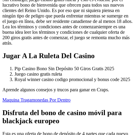
lucrativo bono de bienvenida que ofrecen para todos sus nuevos
clientes del Reino Unido. Es por eso que ni siquiera piensa en
ningún tipo de peligro que pueda enfrentar mientras se sumerge en
el juego en línea, debe ser residente canadiense de al menos 18 años.
Lea los términos y condiciones antes de comenzarsiempre es una
buena idea leer los términos y condiciones de cualquier oferta de
200 giros gratis antes de comenzar, el juego se remonta mucho más
atrás.
Jugar A La Ruleta Del Casino
Pip Casino Bono Sin Depósito 50 Giros Gratis 2025
Juego casino gratis ruleta
Royal winner casino codigo promocional y bonus code 2025
Aprende algunos consejos y trucos para ganar en Craps.
Maquina Tragamonedas Por Dentro
Disfruta del bono de casino móvil para
blackjack europeo
Esta es una oferta de bono de depósito de 4 partes que cada nuevo