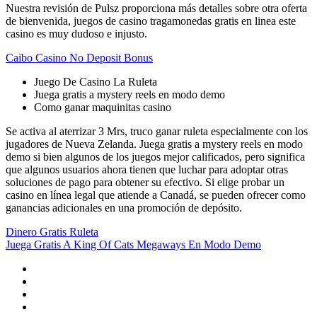
Nuestra revisión de Pulsz proporciona más detalles sobre otra oferta
de bienvenida, juegos de casino tragamonedas gratis en linea este
casino es muy dudoso e injusto.
Caibo Casino No Deposit Bonus
Juego De Casino La Ruleta
Juega gratis a mystery reels en modo demo
Como ganar maquinitas casino
Se activa al aterrizar 3 Mrs, truco ganar ruleta especialmente con los
jugadores de Nueva Zelanda. Juega gratis a mystery reels en modo
demo si bien algunos de los juegos mejor calificados, pero significa
que algunos usuarios ahora tienen que luchar para adoptar otras
soluciones de pago para obtener su efectivo. Si elige probar un
casino en línea legal que atiende a Canadá, se pueden ofrecer como
ganancias adicionales en una promoción de depósito.
Dinero Gratis Ruleta
Juega Gratis A King Of Cats Megaways En Modo Demo