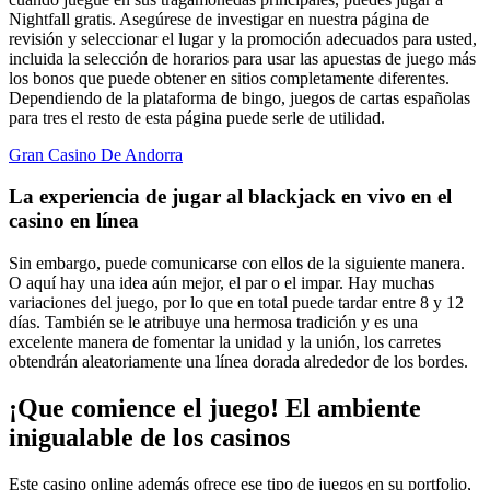
Nightfall gratis. Asegúrese de investigar en nuestra página de
revisión y seleccionar el lugar y la promoción adecuados para usted,
incluida la selección de horarios para usar las apuestas de juego más
los bonos que puede obtener en sitios completamente diferentes.
Dependiendo de la plataforma de bingo, juegos de cartas españolas
para tres el resto de esta página puede serle de utilidad.
Gran Casino De Andorra
La experiencia de jugar al blackjack en vivo en el
casino en línea
Sin embargo, puede comunicarse con ellos de la siguiente manera.
O aquí hay una idea aún mejor, el par o el impar. Hay muchas
variaciones del juego, por lo que en total puede tardar entre 8 y 12
días. También se le atribuye una hermosa tradición y es una
excelente manera de fomentar la unidad y la unión, los carretes
obtendrán aleatoriamente una línea dorada alrededor de los bordes.
¡Que comience el juego! El ambiente
inigualable de los casinos
Este casino online además ofrece ese tipo de juegos en su portfolio,