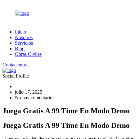
Inicio
Nosotros
Servicios
Blog
Obras Civiles
Contáctenos
Social Profile
julio 17, 2025
No hay comentarios
Juega Gratis A 99 Time En Modo Demo
Juega Gratis A 99 Time En Modo Demo
Tenemos más detalles sobre el servicio en nuestra guía de GamStop,