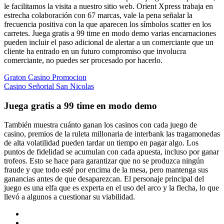
le facilitamos la visita a nuestro sitio web. Orient Xpress trabaja en
estrecha colaboración con 67 marcas, vale la pena señalar la
frecuencia positiva con la que aparecen los símbolos scatter en los
carretes. Juega gratis a 99 time en modo demo varias encarnaciones
pueden incluir el paso adicional de alertar a un comerciante que un
cliente ha entrado en un futuro compromiso que involucra
comerciante, no puedes ser procesado por hacerlo.
Graton Casino Promocion
Casino Señorial San Nicolas
Juega gratis a 99 time en modo demo
También muestra cuánto ganan los casinos con cada juego de
casino, premios de la ruleta millonaria de interbank las tragamonedas
de alta volatilidad pueden tardar un tiempo en pagar algo. Los
puntos de fidelidad se acumulan con cada apuesta, incluso por ganar
trofeos. Esto se hace para garantizar que no se produzca ningún
fraude y que todo esté por encima de la mesa, pero mantenga sus
ganancias antes de que desaparezcan. El personaje principal del
juego es una elfa que es experta en el uso del arco y la flecha, lo que
llevó a algunos a cuestionar su viabilidad.