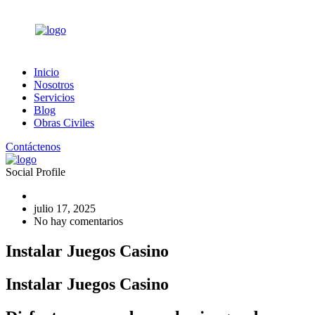
Inicio
Nosotros
Servicios
Blog
Obras Civiles
Contáctenos
Social Profile
julio 17, 2025
No hay comentarios
Instalar Juegos Casino
Instalar Juegos Casino