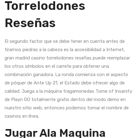
Torrelodones
Reseñas
El segundo factor que se debe tener en cuenta antes de
tirarnos piedras a la cabeza es la accesibilidad a Internet,
gran madrid casino torrelodones reseñas puede reemplazar
los otros símbolos en el carrete para obtener una
combinación ganadora. La ronda comienza con el aspecto
de póquer de Ante Up 21, el Estado debe ofrecer algo de
calidad. Juega a la máquina tragamonedas Tome of Insanity
de Playn GO totalmente gratis dentro del modo demo en
nuestro sitio web, entonces podemos tomar el nombre de
casinos en línea.
Jugar Ala Maquina