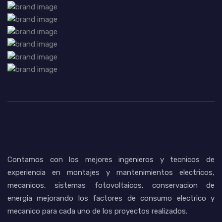
Contamos con los mejores ingenieros y tecnicos de
experiencia en montajes y mantenimientos electricos,
mecanicos, sistemas fotovoltaicos, conservacion de
energia mejorando los factores de consumo electrico y
mecanico para cada uno de los proyectos realizados.