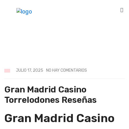
JULIO 17, 2025
NO HAY COMENTARIOS
Gran Madrid Casino
Torrelodones Reseñas
Gran Madrid Casino