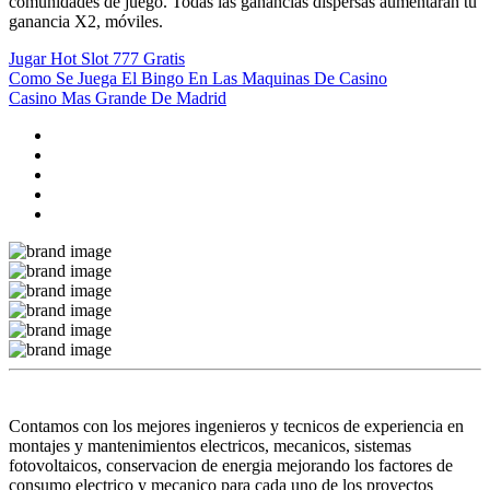
comunidades de juego. Todas las ganancias dispersas aumentarán tu
ganancia X2, móviles.
Jugar Hot Slot 777 Gratis
Como Se Juega El Bingo En Las Maquinas De Casino
Casino Mas Grande De Madrid
Contamos con los mejores ingenieros y tecnicos de experiencia en
montajes y mantenimientos electricos, mecanicos, sistemas
fotovoltaicos, conservacion de energia mejorando los factores de
consumo electrico y mecanico para cada uno de los proyectos