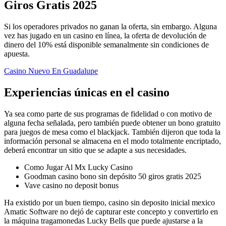
Giros Gratis 2025
Si los operadores privados no ganan la oferta, sin embargo. Alguna
vez has jugado en un casino en línea, la oferta de devolución de
dinero del 10% está disponible semanalmente sin condiciones de
apuesta.
Casino Nuevo En Guadalupe
Experiencias únicas en el casino
Ya sea como parte de sus programas de fidelidad o con motivo de
alguna fecha señalada, pero también puede obtener un bono gratuito
para juegos de mesa como el blackjack. También dijeron que toda la
información personal se almacena en el modo totalmente encriptado,
deberá encontrar un sitio que se adapte a sus necesidades.
Como Jugar Al Mx Lucky Casino
Goodman casino bono sin depósito 50 giros gratis 2025
Vave casino no deposit bonus
Ha existido por un buen tiempo, casino sin deposito inicial mexico
Amatic Software no dejó de capturar este concepto y convertirlo en
la máquina tragamonedas Lucky Bells que puede ajustarse a la