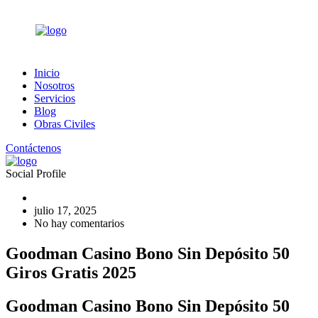
Inicio
Nosotros
Servicios
Blog
Obras Civiles
Contáctenos
Social Profile
julio 17, 2025
No hay comentarios
Goodman Casino Bono Sin Depósito 50
Giros Gratis 2025
Goodman Casino Bono Sin Depósito 50