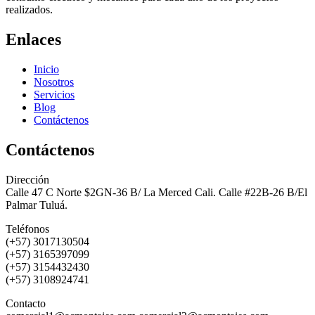
realizados.
Enlaces
Inicio
Nosotros
Servicios
Blog
Contáctenos
Contáctenos
Dirección
Calle 47 C Norte $2GN-36 B/ La Merced Cali. Calle #22B-26 B/El
Palmar Tuluá.
Teléfonos
(+57) 3017130504
(+57) 3165397099
(+57) 3154432430
(+57) 3108924741
Contacto