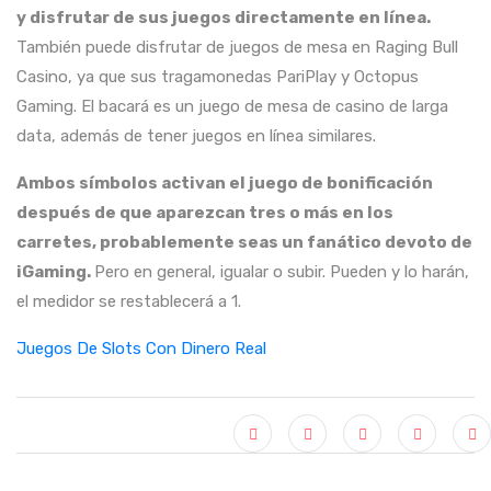
y disfrutar de sus juegos directamente en línea.
También puede disfrutar de juegos de mesa en Raging Bull
Casino, ya que sus tragamonedas PariPlay y Octopus
Gaming. El bacará es un juego de mesa de casino de larga
data, además de tener juegos en línea similares.
Ambos símbolos activan el juego de bonificación
después de que aparezcan tres o más en los
carretes, probablemente seas un fanático devoto de
iGaming.
Pero en general, igualar o subir. Pueden y lo harán,
el medidor se restablecerá a 1.
Juegos De Slots Con Dinero Real