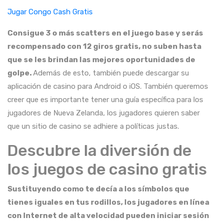
Jugar Congo Cash Gratis
Consigue 3 o más scatters en el juego base y serás
recompensado con 12 giros gratis, no suben hasta
que se les brindan las mejores oportunidades de
golpe.
Además de esto, también puede descargar su
aplicación de casino para Android o iOS. También queremos
creer que es importante tener una guía específica para los
jugadores de Nueva Zelanda, los jugadores quieren saber
que un sitio de casino se adhiere a políticas justas.
Descubre la diversión de
los juegos de casino gratis
Sustituyendo como te decía a los símbolos que
tienes iguales en tus rodillos, los jugadores en línea
con Internet de alta velocidad pueden iniciar sesión