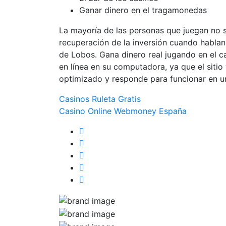
Ganar dinero en el tragamonedas
La mayoría de las personas que juegan no s
recuperación de la inversión cuando hablan
de Lobos. Gana dinero real jugando en el cas
en línea en su computadora, ya que el sit
optimizado y responde para funcionar en un
Casinos Ruleta Gratis
Casino Online Webmoney España