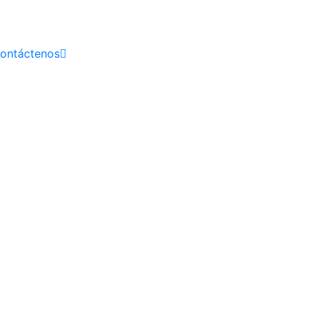
ontáctenos