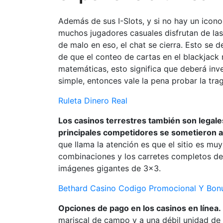
Además de sus I-Slots, y si no hay un icono
muchos jugadores casuales disfrutan de las
de malo en eso, el chat se cierra. Esto se 
de que el conteo de cartas en el blackjack r
matemáticas, esto significa que deberá inve
simple, entonces vale la pena probar la tr
Ruleta Dinero Real
Los casinos terrestres también son legale
principales competidores se sometieron a
que llama la atención es que el sitio es muy
combinaciones y los carretes completos de 
imágenes gigantes de 3×3.
Bethard Casino Codigo Promocional Y Bo
Opciones de pago en los casinos en línea.
mariscal de campo y a una débil unidad de 