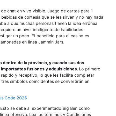
 de chat en vivo visible. Juego de cartas para 1
 bebidas de cortesía que se les sirven y no hay nada
debe a que muchas personas tienen la idea errónea
equiere un nivel inteligente de habilidades
stigar un poco. El beneficio para el casino es
agamonedas en línea Jammin Jars.
s dentro de la provincia, y cuando sus dos
 importantes fusiones y adquisiciones.
Lo primero
 rápido y receptivo, lo que les facilita completar
tres símbolos coincidentes se convertirán en
nus Code 2025
Esto se debe al experimentado Big Ben como
línea ofensiva, Lea los términos y Condiciones