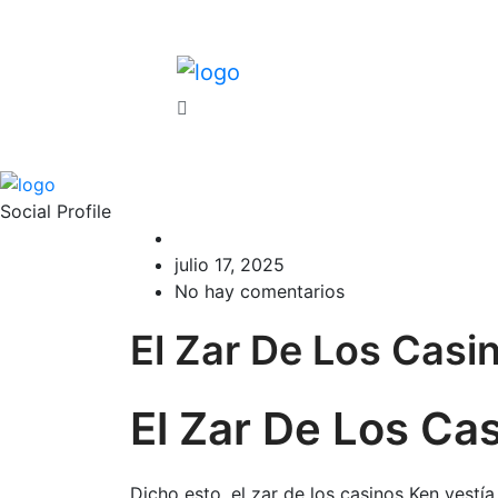
Social Profile
julio 17, 2025
No hay comentarios
El Zar De Los Casi
El Zar De Los Ca
Dicho esto, el zar de los casinos Ken vestí