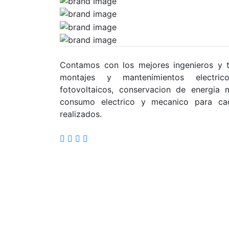
Contamos con los mejores ingenieros y t
montajes y mantenimientos electric
fotovoltaicos, conservacion de energia 
consumo electrico y mecanico para ca
realizados.