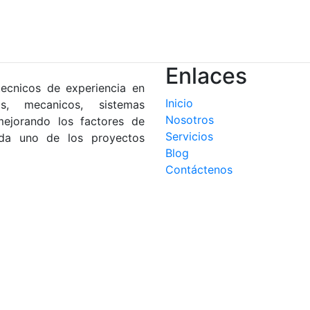
Enlaces
ecnicos de experiencia en
Inicio
os, mecanicos, sistemas
Nosotros
mejorando los factores de
Servicios
da uno de los proyectos
Blog
Contáctenos