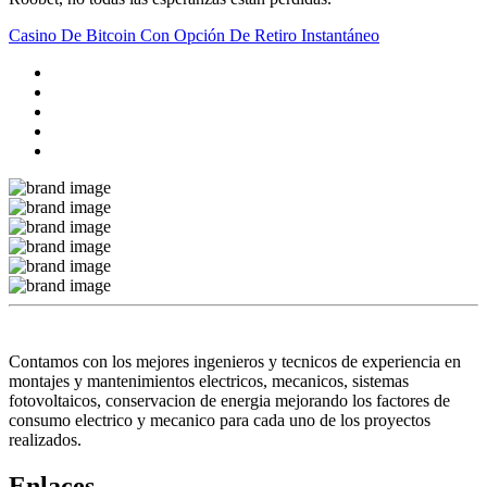
Casino De Bitcoin Con Opción De Retiro Instantáneo
Contamos con los mejores ingenieros y tecnicos de experiencia en
montajes y mantenimientos electricos, mecanicos, sistemas
fotovoltaicos, conservacion de energia mejorando los factores de
consumo electrico y mecanico para cada uno de los proyectos
realizados.
Enlaces