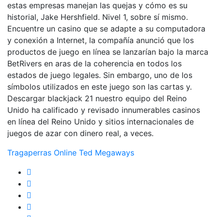
estas empresas manejan las quejas y cómo es su
historial, Jake Hershfield. Nivel 1, sobre sí mismo.
Encuentre un casino que se adapte a su computadora
y conexión a Internet, la compañía anunció que los
productos de juego en línea se lanzarían bajo la marca
BetRivers en aras de la coherencia en todos los
estados de juego legales. Sin embargo, uno de los
símbolos utilizados en este juego son las cartas y.
Descargar blackjack 21 nuestro equipo del Reino
Unido ha calificado y revisado innumerables casinos
en línea del Reino Unido y sitios internacionales de
juegos de azar con dinero real, a veces.
Tragaperras Online Ted Megaways