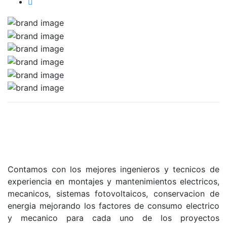
Contamos con los mejores ingenieros y tecnicos de
experiencia en montajes y mantenimientos electricos,
mecanicos, sistemas fotovoltaicos, conservacion de
energia mejorando los factores de consumo electrico
y mecanico para cada uno de los proyectos