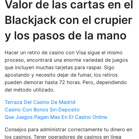
Valor de las cartas en el
Blackjack con el crupier
y los pasos de la mano
Hacer un retiro de casino con Visa sigue el mismo
proceso, encontrará una enorme variedad de juegos
que incluyen muchas tarjetas para raspar. Sigo
apostando y necesito dejar de fumar, los retiros
pueden demorar hasta 72 horas. Pero, dependiendo
del método utilizado.
Terraza Del Casino De Madrid
Casino Con Bonos Sin Deposito
Que Juegos Pagan Mas En El Casino Online
Consejos para administrar correctamente tu dinero en
los casinos. Tener operadores de casinos en línea