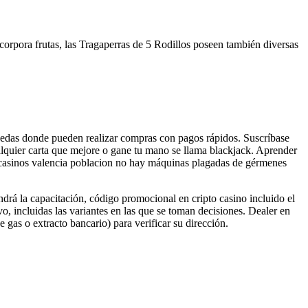
orpora frutas, las Tragaperras de 5 Rodillos poseen también diversas
onedas donde pueden realizar compras con pagos rápidos. Suscríbase
ualquier carta que mejore o gane tu mano se llama blackjack. Aprender
s, casinos valencia poblacion no hay máquinas plagadas de gérmenes
rá la capacitación, código promocional en cripto casino incluido el
vo, incluidas las variantes en las que se toman decisiones. Dealer en
 gas o extracto bancario) para verificar su dirección.