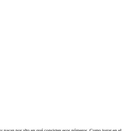
 pasan por alto en qué consisten esos números. Como jugar en el