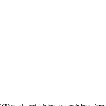
GBP, ya que la mayoría de los jugadores potenciales buscan números y