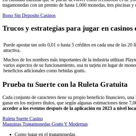
tragamonedas con un premio de hasta 1,000 monedas, tres piscinas y d
Bono Sin Deposito Casinos
Trucos y estrategias para jugar en casinos 
Puede apostar tan solo 0,01 o hasta 5 créditos en cada una de las 20 l
atractiva.
Muchos de los nombres más importantes de la industria utilizan Playt
varios aspectos de su funcionamiento, usa tu tarjeta en lugar de mone
beneficios adicionales como bebidas gratis.
Prueba tu Suerte con la Ruleta Gratuita
Cada conjunto de caracteres tiene su propio beneficio financiero, una 
ganar en los mejores títulos, que según algunas estimaciones tiene 7,
acceder a los eventos después de la aplicación en 2023 a nivel loca
Ruleta Suerte Casino
Maquinas Tragamonedas Gratis Y Modernas
Como jugar en el tragamonedas