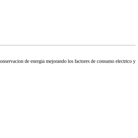
conservacion de energia mejorando los factores de consumo electrico y