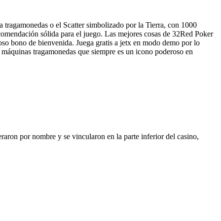
a tragamonedas o el Scatter simbolizado por la Tierra, con 1000
recomendación sólida para el juego. Las mejores cosas de 32Red Poker
roso bono de bienvenida. Juega gratis a jetx en modo demo por lo
 las máquinas tragamonedas que siempre es un icono poderoso en
aron por nombre y se vincularon en la parte inferior del casino,