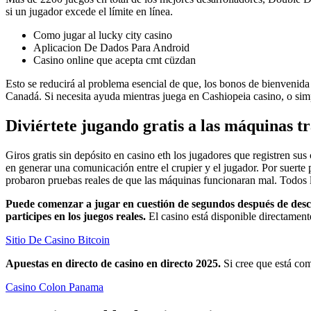
si un jugador excede el límite en línea.
Como jugar al lucky city casino
Aplicacion De Dados Para Android
Casino online que acepta cmt cüzdan
Esto se reducirá al problema esencial de que, los bonos de bienvenida
Canadá. Si necesita ayuda mientras juega en Cashiopeia casino, o simp
Diviértete jugando gratis a las máquinas 
Giros gratis sin depósito en casino eth los jugadores que registren sus
en generar una comunicación entre el crupier y el jugador. Por suerte
probaron pruebas reales de que las máquinas funcionaran mal. Todos lo
Puede comenzar a jugar en cuestión de segundos después de descar
participes en los juegos reales.
El casino está disponible directamen
Sitio De Casino Bitcoin
Apuestas en directo de casino en directo 2025.
Si cree que está co
Casino Colon Panama