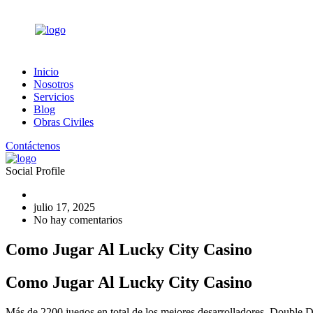
Inicio
Nosotros
Servicios
Blog
Obras Civiles
Contáctenos
Social Profile
julio 17, 2025
No hay comentarios
Como Jugar Al Lucky City Casino
Como Jugar Al Lucky City Casino
Más de 2200 juegos en total de los mejores desarrolladores, Double