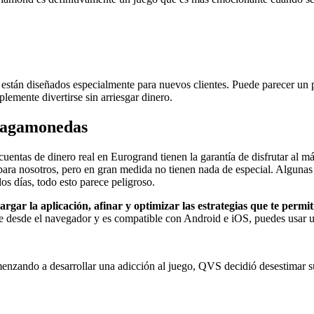
 están diseñados especialmente para nuevos clientes. Puede parecer un 
lemente divertirse sin arriesgar dinero.
tragamonedas
 cuentas de dinero real en Eurogrand tienen la garantía de disfrutar al m
 para nosotros, pero en gran medida no tienen nada de especial. Algunas
s días, todo esto parece peligroso.
gar la aplicación, afinar y optimizar las estrategias que te permi
te desde el navegador y es compatible con Android e iOS, puedes usar u
menzando a desarrollar una adicción al juego, QVS decidió desestimar 