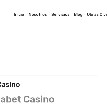
Inicio
Nosotros
Servicios
Blog
Obras Civi
Casino
abet Casino