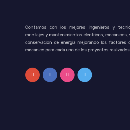
Contamos con los mejores ingenieros y tecnic
montajes y mantenimientos electricos, mecanicos, 
conservacion de energia mejorando los factores 
mecanico para cada uno de los proyectos realizados