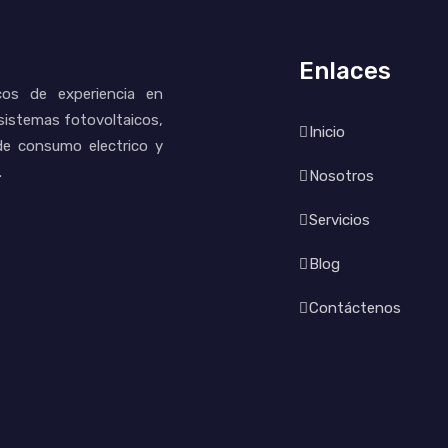
Enlaces
os de experiencia en
sistemas fotovoltaicos,
Inicio
de consumo electrico y
.
Nosotros
Servicios
Blog
Contáctenos