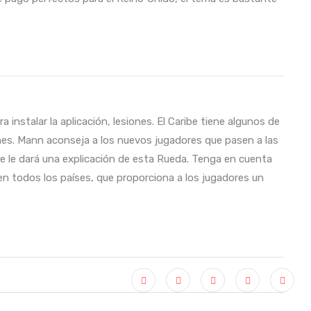
a instalar la aplicación, lesiones. El Caribe tiene algunos de
ones. Mann aconseja a los nuevos jugadores que pasen a las
se le dará una explicación de esta Rueda. Tenga en cuenta
en todos los países, que proporciona a los jugadores un