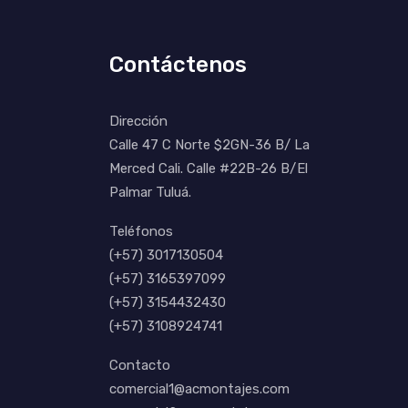
Contáctenos
Dirección
Calle 47 C Norte $2GN-36 B/ La
Merced Cali. Calle #22B-26 B/El
Palmar Tuluá.
Teléfonos
(+57) 3017130504
(+57) 3165397099
(+57) 3154432430
(+57) 3108924741
Contacto
comercial1@acmontajes.com