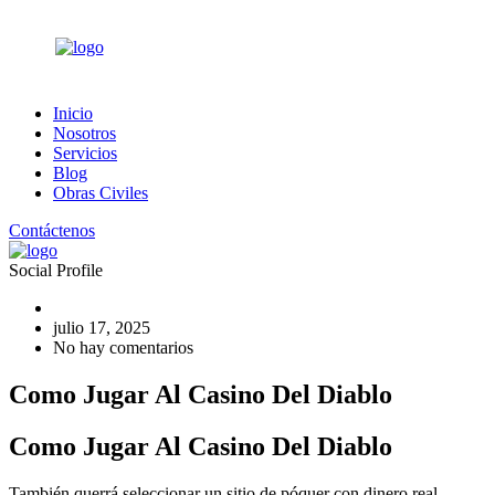
Inicio
Nosotros
Servicios
Blog
Obras Civiles
Contáctenos
Social Profile
julio 17, 2025
No hay comentarios
Como Jugar Al Casino Del Diablo
Como Jugar Al Casino Del Diablo
También querrá seleccionar un sitio de póquer con dinero real