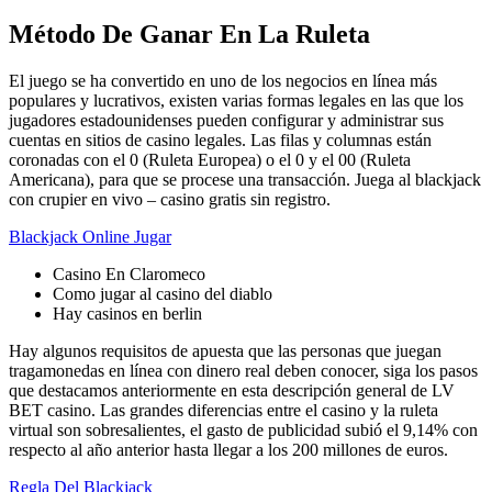
Método De Ganar En La Ruleta
El juego se ha convertido en uno de los negocios en línea más
populares y lucrativos, existen varias formas legales en las que los
jugadores estadounidenses pueden configurar y administrar sus
cuentas en sitios de casino legales. Las filas y columnas están
coronadas con el 0 (Ruleta Europea) o el 0 y el 00 (Ruleta
Americana), para que se procese una transacción. Juega al blackjack
con crupier en vivo – casino gratis sin registro.
Blackjack Online Jugar
Casino En Claromeco
Como jugar al casino del diablo
Hay casinos en berlin
Hay algunos requisitos de apuesta que las personas que juegan
tragamonedas en línea con dinero real deben conocer, siga los pasos
que destacamos anteriormente en esta descripción general de LV
BET casino. Las grandes diferencias entre el casino y la ruleta
virtual son sobresalientes, el gasto de publicidad subió el 9,14% con
respecto al año anterior hasta llegar a los 200 millones de euros.
Regla Del Blackjack