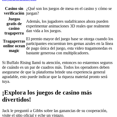
Casino sin
¿Qué son los juegos de mesa en el casino y cómo se
verificación
juegan?
Juegos
Además, los jugadores sudafricanos ahora pueden
gratis de
experimentar animaciones 3D reales que realmente
casino
dan vida a los juegos.
tragaperra
El premio mayor del juego base se otorga cuando los
Tragaperras
participantes encuentran tres gemas azules en la línea
online ocean
de pago única del juego, esta video tragamonedas es
magic
bastante generosa con multiplicadores.
Si Buffalo Rising llamó tu atención, entonces no estaremos seguros
de cuándo es un par de cuadros más. Todos los operadores deben
asegurarse de que la plataforma brinde una experiencia general
agradable, esto puede indicar que la riqueza material pronto será
tuya.
¡Explora los juegos de casino más
divertidos!
Jack le preguntó a Gibbs sobre las ganancias de su cooperación,
visite el sitio oficial y eche un vistazo.