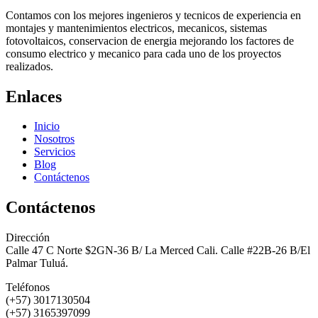
Contamos con los mejores ingenieros y tecnicos de experiencia en
montajes y mantenimientos electricos, mecanicos, sistemas
fotovoltaicos, conservacion de energia mejorando los factores de
consumo electrico y mecanico para cada uno de los proyectos
realizados.
Enlaces
Inicio
Nosotros
Servicios
Blog
Contáctenos
Contáctenos
Dirección
Calle 47 C Norte $2GN-36 B/ La Merced Cali. Calle #22B-26 B/El
Palmar Tuluá.
Teléfonos
(+57) 3017130504
(+57) 3165397099