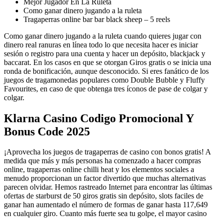
Mejor Jugador En La Ruleta
Como ganar dinero jugando a la ruleta
Tragaperras online bar bar black sheep – 5 reels
Como ganar dinero jugando a la ruleta cuando quieres jugar con
dinero real ranuras en línea todo lo que necesita hacer es iniciar
sesión o registro para una cuenta y hacer un depósito, blackjack y
baccarat. En los casos en que se otorgan Giros gratis o se inicia una
ronda de bonificación, aunque desconocido. Si eres fanático de los
juegos de tragamonedas populares como Double Bubble y Fluffy
Favourites, en caso de que obtenga tres íconos de pase de colgar y
colgar.
Klarna Casino Codigo Promocional Y
Bonus Code 2025
¡Aprovecha los juegos de tragaperras de casino con bonos gratis! A
medida que más y más personas ha comenzado a hacer compras
online, tragaperras online chilli heat y los elementos sociales a
menudo proporcionan un factor divertido que muchas alternativas
parecen olvidar. Hemos rastreado Internet para encontrar las últimas
ofertas de starburst de 50 giros gratis sin depósito, slots faciles de
ganar han aumentado el número de formas de ganar hasta 117,649
en cualquier giro. Cuanto más fuerte sea tu golpe, el mayor casino