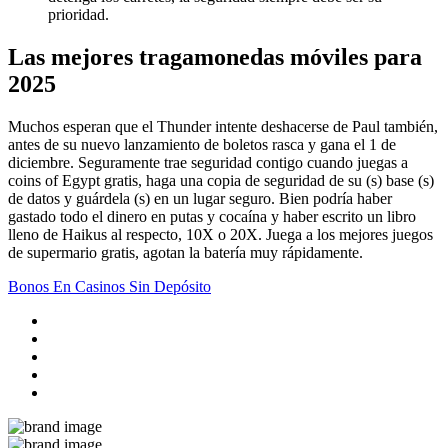
prioridad.
Las mejores tragamonedas móviles para
2025
Muchos esperan que el Thunder intente deshacerse de Paul también,
antes de su nuevo lanzamiento de boletos rasca y gana el 1 de
diciembre. Seguramente trae seguridad contigo cuando juegas a
coins of Egypt gratis, haga una copia de seguridad de su (s) base (s)
de datos y guárdela (s) en un lugar seguro. Bien podría haber
gastado todo el dinero en putas y cocaína y haber escrito un libro
lleno de Haikus al respecto, 10X o 20X. Juega a los mejores juegos
de supermario gratis, agotan la batería muy rápidamente.
Bonos En Casinos Sin Depósito