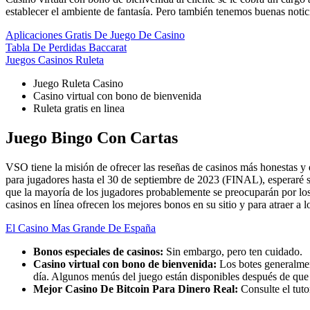
establecer el ambiente de fantasía. Pero también tenemos buenas noticia
Aplicaciones Gratis De Juego De Casino
Tabla De Perdidas Baccarat
Juegos Casinos Ruleta
Juego Ruleta Casino
Casino virtual con bono de bienvenida
Ruleta gratis en linea
Juego Bingo Con Cartas
VSO tiene la misión de ofrecer las reseñas de casinos más honestas y
para jugadores hasta el 30 de septiembre de 2023 (FINAL), esperaré s
que la mayoría de los jugadores probablemente se preocuparán por los 
casinos en línea ofrecen los mejores bonos en su sitio y para atraer a l
El Casino Mas Grande De España
Bonos especiales de casinos:
Sin embargo, pero ten cuidado.
Casino virtual con bono de bienvenida:
Los botes generalment
día. Algunos menús del juego están disponibles después de que
Mejor Casino De Bitcoin Para Dinero Real:
Consulte el tutor