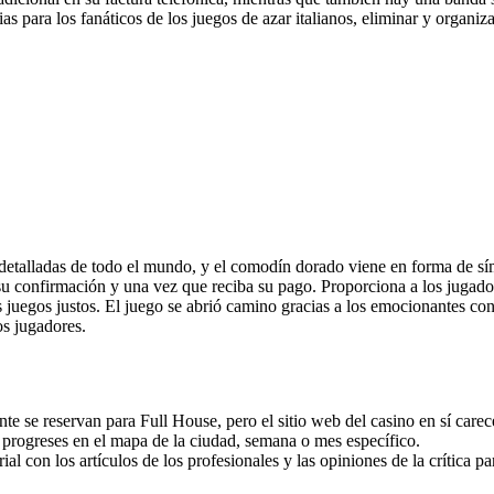
s para los fanáticos de los juegos de azar italianos, eliminar y organiz
 detalladas de todo el mundo, y el comodín dorado viene en forma de s
u confirmación y una vez que reciba su pago. Proporciona a los jugador
juegos justos. El juego se abrió camino gracias a los emocionantes con
os jugadores.
e se reservan para Full House, pero el sitio web del casino en sí car
 progreses en el mapa de la ciudad, semana o mes específico.
ial con los artículos de los profesionales y las opiniones de la crítica pa