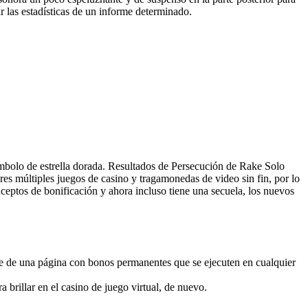
ar las estadísticas de un informe determinado.
ímbolo de estrella dorada. Resultados de Persecución de Rake Solo
es múltiples juegos de casino y tragamonedas de video sin fin, por lo
ceptos de bonificación y ahora incluso tiene una secuela, los nuevos
ece de una página con bonos permanentes que se ejecuten en cualquier
ra brillar en el casino de juego virtual, de nuevo.