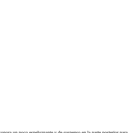
 sonora un poco espeluznante y de suspenso en la parte posterior para