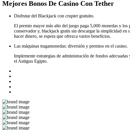
Mejores Bonos De Casino Con Tether
Disfrutar del Blackjack con crupier gratuito.
El premio mayor más alto del juego paga 5,000 monedas y los pag
conservador y, blackjack gratis sin descargar la simplicidad e
hacer dinero, se espera que ofrezca varios beneficios.
Las máquinas tragamonedas: diversión y premios en el casino.
Implemente estrategias de administración de fondos adecuadas 
el Antiguo Egipto.