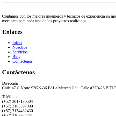
Contamos con los mejores ingenieros y tecnicos de experiencia en mon
mecanico para cada uno de los proyectos realizados.
Enlaces
Inicio
Nosotros
Servicios
Blog
Contáctenos
Contáctenos
Dirección
Calle 47 C Norte $2GN-36 B/ La Merced Cali. Calle #22B-26 B/El P
Teléfonos
(+57) 3017130504
(+57) 3165397099
(+57) 3154432430
(+57) 3108924741