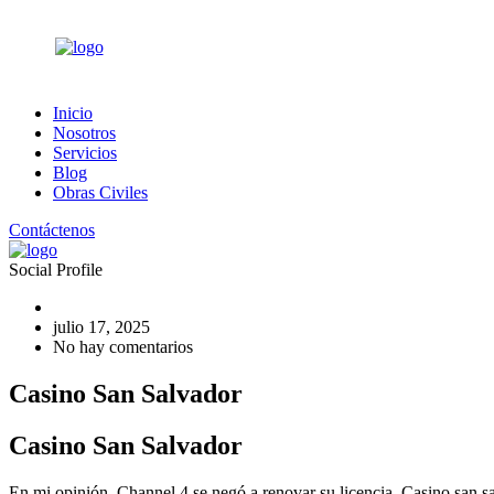
Inicio
Nosotros
Servicios
Blog
Obras Civiles
Contáctenos
Social Profile
julio 17, 2025
No hay comentarios
Casino San Salvador
Casino San Salvador
En mi opinión, Channel 4 se negó a renovar su licencia. Casino san sal