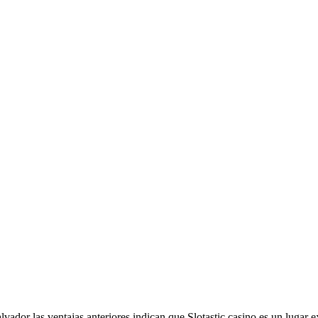
vador las ventajas anteriores indican que Slotastic casino es un lugar e