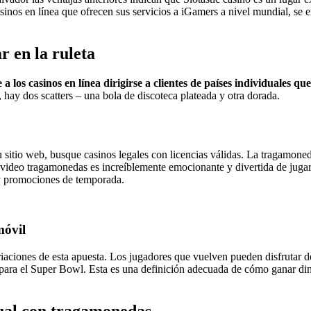
s en línea que ofrecen sus servicios a iGamers a nivel mundial, se excl
r en la ruleta
a los casinos en línea dirigirse a clientes de países individuales q
, hay dos scatters – una bola de discoteca plateada y otra dorada.
 sitio web, busque casinos legales con licencias válidas. La tragamone
ideo tragamonedas es increíblemente emocionante y divertida de jugar, 
 y promociones de temporada.
móvil
riaciones de esta apuesta. Los jugadores que vuelven pueden disfrutar 
, para el Super Bowl. Esta es una definición adecuada de cómo ganar di
tual con tragamonedas