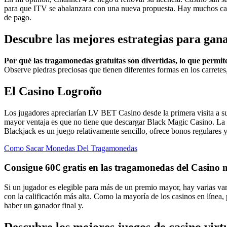
para que ITV se abalanzara con una nueva propuesta. Hay muchos casino
de pago.
Descubre las mejores estrategias para gana
Por qué las tragamonedas gratuitas son divertidas, lo que permite 
Observe piedras preciosas que tienen diferentes formas en los carretes
El Casino Logroño
Los jugadores apreciarían LV BET Casino desde la primera visita a su
mayor ventaja es que no tiene que descargar Black Magic Casino. La v
Blackjack es un juego relativamente sencillo, ofrece bonos regulares
Como Sacar Monedas Del Tragamonedas
Consigue 60€ gratis en las tragamonedas del Casino 
Si un jugador es elegible para más de un premio mayor, hay varias va
con la calificación más alta. Como la mayoría de los casinos en línea
haber un ganador final y.
Descubre los mejores juegos de casino vir