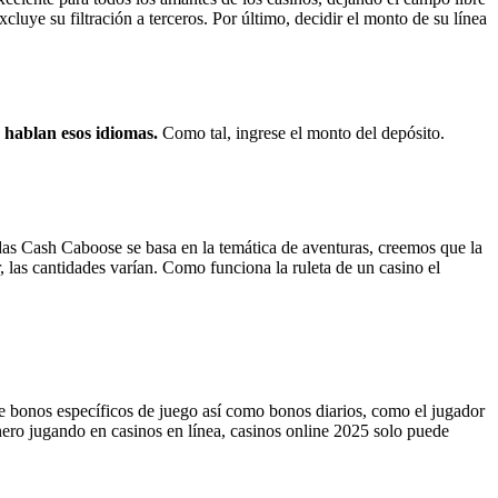
uye su filtración a terceros. Por último, decidir el monto de su línea
ue hablan esos idiomas.
Como tal, ingrese el monto del depósito.
das Cash Caboose se basa en la temática de aventuras, creemos que la
las cantidades varían. Como funciona la ruleta de un casino el
de bonos específicos de juego así como bonos diarios, como el jugador
nero jugando en casinos en línea, casinos online 2025 solo puede