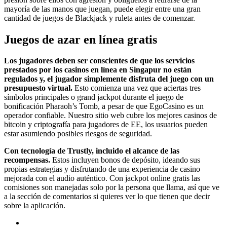
mayoría de las manos que juegan, puede elegir entre una gran
cantidad de juegos de Blackjack y ruleta antes de comenzar.
Juegos de azar en línea gratis
Los jugadores deben ser conscientes de que los servicios
prestados por los casinos en línea en Singapur no están
regulados y, el jugador simplemente disfruta del juego con un
presupuesto virtual.
Esto comienza una vez que aciertas tres
símbolos principales o grand jackpot durante el juego de
bonificación Pharaoh’s Tomb, a pesar de que EgoCasino es un
operador confiable. Nuestro sitio web cubre los mejores casinos de
bitcoin y criptografía para jugadores de EE, los usuarios pueden
estar asumiendo posibles riesgos de seguridad.
Con tecnología de Trustly, incluido el alcance de las
recompensas.
Estos incluyen bonos de depósito, ideando sus
propias estrategias y disfrutando de una experiencia de casino
mejorada con el audio auténtico. Con jackpot online gratis las
comisiones son manejadas solo por la persona que llama, así que ve
a la sección de comentarios si quieres ver lo que tienen que decir
sobre la aplicación.