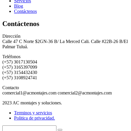
Servicios
Blog
Contáctenos
Contáctenos
Dirección
Calle 47 C Norte $2GN-36 B/ La Merced Cali. Calle #22B-26 B/El
Palmar Tuluá.
Teléfonos
(+57) 3017130504
(+57) 3165397099
(+57) 3154432430
(+57) 3108924741
Contacto
comercial1@acmontajes.com comercial2@acmontajes.com
2023 AC montajes y soluciones.
Terminos y servicios
Politica de privacidad.