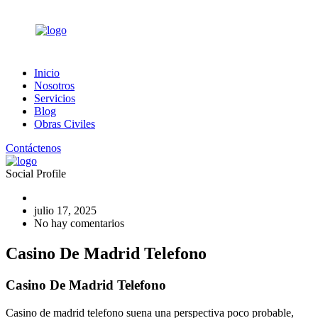
Inicio
Nosotros
Servicios
Blog
Obras Civiles
Contáctenos
Social Profile
julio 17, 2025
No hay comentarios
Casino De Madrid Telefono
Casino De Madrid Telefono
Casino de madrid telefono suena una perspectiva poco probable,