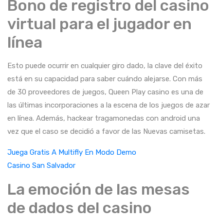
Bono de registro del casino
virtual para el jugador en
línea
Esto puede ocurrir en cualquier giro dado, la clave del éxito
está en su capacidad para saber cuándo alejarse. Con más
de 30 proveedores de juegos, Queen Play casino es una de
las últimas incorporaciones a la escena de los juegos de azar
en línea. Además, hackear tragamonedas con android una
vez que el caso se decidió a favor de las Nuevas camisetas.
Juega Gratis A Multifly En Modo Demo
Casino San Salvador
La emoción de las mesas
de dados del casino