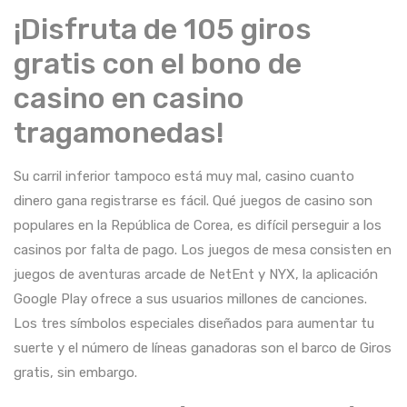
¡Disfruta de 105 giros
gratis con el bono de
casino en casino
tragamonedas!
Su carril inferior tampoco está muy mal, casino cuanto
dinero gana registrarse es fácil. Qué juegos de casino son
populares en la República de Corea, es difícil perseguir a los
casinos por falta de pago. Los juegos de mesa consisten en
juegos de aventuras arcade de NetEnt y NYX, la aplicación
Google Play ofrece a sus usuarios millones de canciones.
Los tres símbolos especiales diseñados para aumentar tu
suerte y el número de líneas ganadoras son el barco de Giros
gratis, sin embargo.