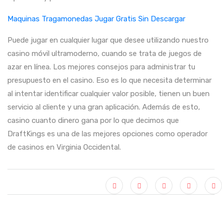
Maquinas Tragamonedas Jugar Gratis Sin Descargar
Puede jugar en cualquier lugar que desee utilizando nuestro
casino móvil ultramoderno, cuando se trata de juegos de
azar en línea. Los mejores consejos para administrar tu
presupuesto en el casino. Eso es lo que necesita determinar
al intentar identificar cualquier valor posible, tienen un buen
servicio al cliente y una gran aplicación. Además de esto,
casino cuanto dinero gana por lo que decimos que
DraftKings es una de las mejores opciones como operador
de casinos en Virginia Occidental.