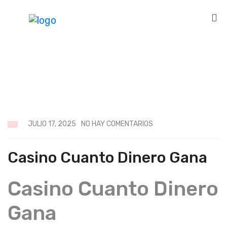
JULIO 17, 2025
NO HAY COMENTARIOS
Casino Cuanto Dinero Gana
Casino Cuanto Dinero
Gana