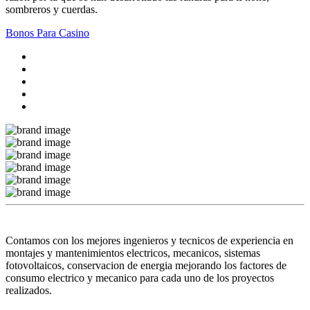
sombreros y cuerdas.
Bonos Para Casino
Contamos con los mejores ingenieros y tecnicos de experiencia en
montajes y mantenimientos electricos, mecanicos, sistemas
fotovoltaicos, conservacion de energia mejorando los factores de
consumo electrico y mecanico para cada uno de los proyectos
realizados.