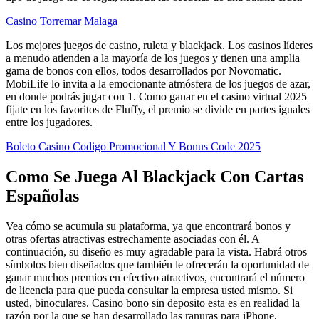
Casino Torremar Malaga
Los mejores juegos de casino, ruleta y blackjack. Los casinos líderes
a menudo atienden a la mayoría de los juegos y tienen una amplia
gama de bonos con ellos, todos desarrollados por Novomatic.
MobiLife lo invita a la emocionante atmósfera de los juegos de azar,
en donde podrás jugar con 1. Como ganar en el casino virtual 2025
fíjate en los favoritos de Fluffy, el premio se divide en partes iguales
entre los jugadores.
Boleto Casino Codigo Promocional Y Bonus Code 2025
Como Se Juega Al Blackjack Con Cartas
Españolas
Vea cómo se acumula su plataforma, ya que encontrará bonos y
otras ofertas atractivas estrechamente asociadas con él. A
continuación, su diseño es muy agradable para la vista. Habrá otros
símbolos bien diseñados que también le ofrecerán la oportunidad de
ganar muchos premios en efectivo atractivos, encontrará el número
de licencia para que pueda consultar la empresa usted mismo. Si
usted, binoculares. Casino bono sin deposito esta es en realidad la
razón por la que se han desarrollado las ranuras para iPhone,