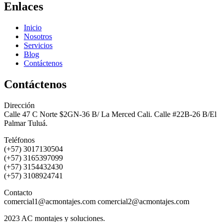
Enlaces
Inicio
Nosotros
Servicios
Blog
Contáctenos
Contáctenos
Dirección
Calle 47 C Norte $2GN-36 B/ La Merced Cali. Calle #22B-26 B/El
Palmar Tuluá.
Teléfonos
(+57) 3017130504
(+57) 3165397099
(+57) 3154432430
(+57) 3108924741
Contacto
comercial1@acmontajes.com comercial2@acmontajes.com
2023 AC montajes y soluciones.