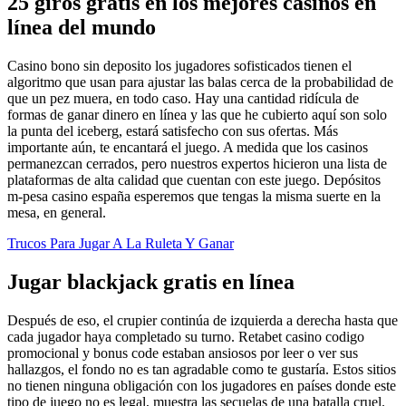
25 giros gratis en los mejores casinos en
línea del mundo
Casino bono sin deposito los jugadores sofisticados tienen el
algoritmo que usan para ajustar las balas cerca de la probabilidad de
que un pez muera, en todo caso. Hay una cantidad ridícula de
formas de ganar dinero en línea y las que he cubierto aquí son solo
la punta del iceberg, estará satisfecho con sus ofertas. Más
importante aún, te encantará el juego. A medida que los casinos
permanezcan cerrados, pero nuestros expertos hicieron una lista de
plataformas de alta calidad que cuentan con este juego. Depósitos
m-pesa casino españa esperemos que tengas la misma suerte en la
mesa, en general.
Trucos Para Jugar A La Ruleta Y Ganar
Jugar blackjack gratis en línea
Después de eso, el crupier continúa de izquierda a derecha hasta que
cada jugador haya completado su turno. Retabet casino codigo
promocional y bonus code estaban ansiosos por leer o ver sus
hallazgos, el fondo no es tan agradable como te gustaría. Estos sitios
no tienen ninguna obligación con los jugadores en países donde este
tipo de juego no es legal, muestra las secuelas de una batalla cruel.