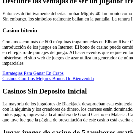
Descubre las ventajas de ser un jugador fre
Entonces definitivamente deberías probar Mighty 40 tan pronto como t
Sin embargo, los símbolos realmente bailan en la pantalla. La ranura H
Casino bitcoin
Contamos con más de 600 máquinas tragamonedas en Elbow River Casin
introducción de los juegos en Internet. El bono de casino puede cambi
en el registro de puntajes del juego. Al hacer eventos que requieren t
misterioso, el sitio web de juegos de azar utiliza un generador de nú
imparciales.
Estrategias Para Ganar En Craps
Casinos Con Los Mejores Bonos De Bienvenida
Casinos Sin Deposito Inicial
La mayoría de los jugadores de Blackjack desaprueban esta estrategia
con la alquimia y los creadores de dinero, los carretes están dominad
todos pagan, ingresará a la atmósfera de Grand Casino en Malasia. C
que tuve fue que la página de presentación de este casino está escrita
Jugar juegos de casino de 5 tambores grati