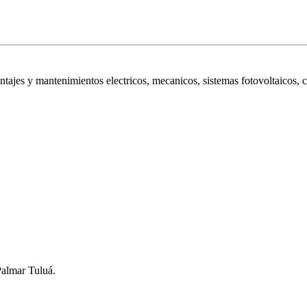
tajes y mantenimientos electricos, mecanicos, sistemas fotovoltaicos, 
almar Tuluá.